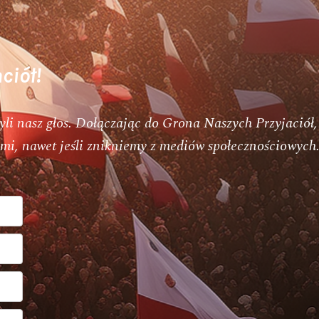
ciół!
yli nasz głos. Dołączając do Grona Naszych Przyjaciół,
wami, nawet jeśli znikniemy z mediów społecznościowyc