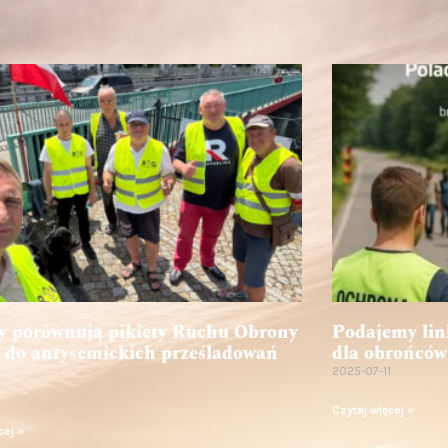
 porównują pikiety Ruchu Obrony
Podajemy lin
 do antysemickich prześladowań
dla obrońców
2025-07-11
1
Czytaj więcej »
cej »