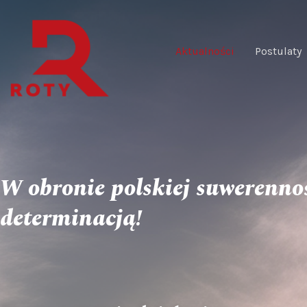
Aktualności
Postulaty
W obronie polskiej suwerennośc
determinacją!