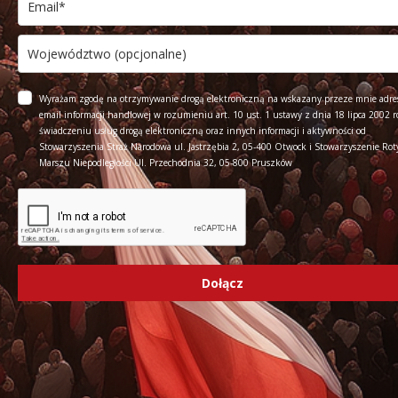
Wyrażam zgodę na otrzymywanie drogą elektroniczną na wskazany przeze mnie adre
email informacji handlowej w rozumieniu art. 10 ust. 1 ustawy z dnia 18 lipca 2002 r
świadczeniu usług drogą elektroniczną oraz innych informacji i aktywności od
Stowarzyszenia Straż Narodowa ul. Jastrzębia 2, 05-400 Otwock i Stowarzyszenie Rot
Marszu Niepodległości Ul. Przechodnia 32, 05-800 Pruszków
Dołącz