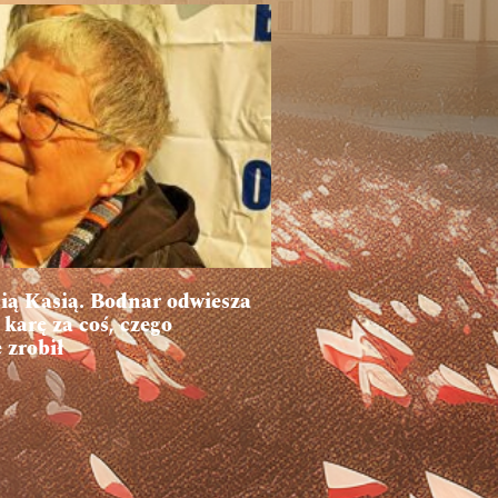
ią Kasią. Bodnar odwiesza
karę za coś, czego
 zrobił