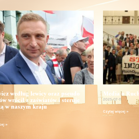
icz według lewicy oraz pseudo
Media o Ruch
łów wrócił z zaświatów i steruje
2025-07-11
ką w naszym kraju
Czytaj więcej »
1
cej »