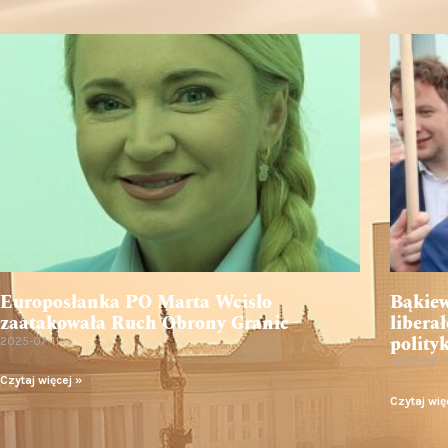
Europosłanka PO Marta Wcisło
Bąkiew
zaatakowała Ruch Obrony Granic
libera
polity
2025-07-11
2025-07-1
Czytaj więcej »
Czytaj wię