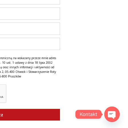
troniczną na wskazany przeze mnie adres
. 10 ust. 1 ustawy z dnia 18 lipca 2002
ą oraz innych informacji i aktywności od
a 2, 05-400 Otwock i Stowarzyszenie Roty
05-800 Pruszków
Kontakt
cz
OPEN C