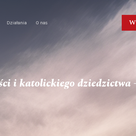
W
Działania
O nas
i i katolickiego dziedzictwa –