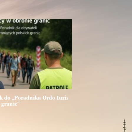
k do „Poradnika Ordo Iuris
 granic”