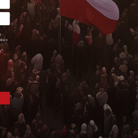
s
oku o
y