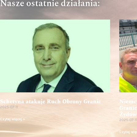
Nasze ostatnie działania:
Schetyna atakuje Ruch Obrony Granic
Niemcy
Granic
2025-07-11
Żydów
Czytaj więcej »
2025-07-1
Czytaj wię