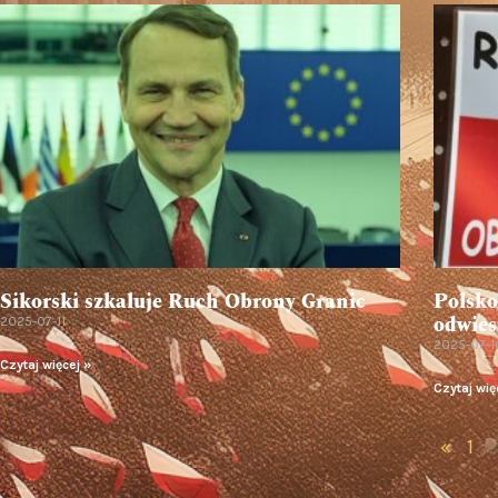
Sikorski szkaluje Ruch Obrony Granic
Polsko
odwies
2025-07-11
2025-07-1
Czytaj więcej »
Czytaj wię
«
1