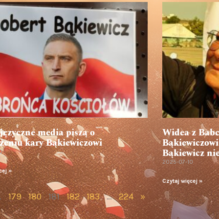
języczne media piszą o
Widea z Babc
zeniu kary Bąkiewiczowi
Bąkiewiczowi 
Bąkiewicz nie
0
2025-07-10
cej »
Czytaj więcej »
…
179
180
181
182
183
…
224
»