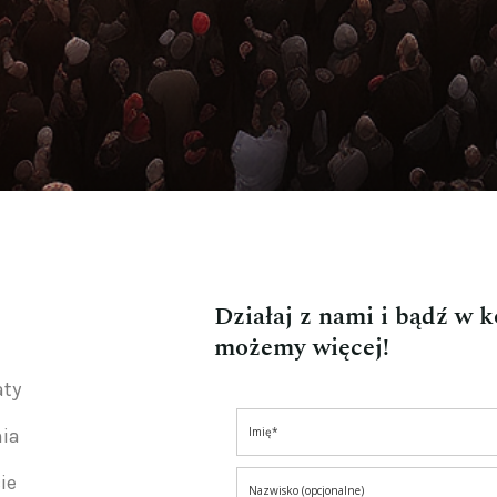
Działaj z nami i bądź w 
możemy więcej!
aty
nia
ie