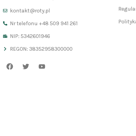
Regul
kontakt@roty.pl
Polity
Nr telefonu +48 509 941 261
NIP: 5342601946
REGON: 38352958300000