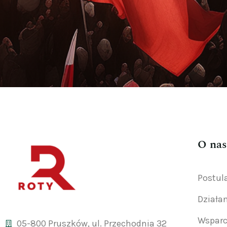
O nas
Postul
Działa
Wsparc
05-800 Pruszków, ul. Przechodnia 32