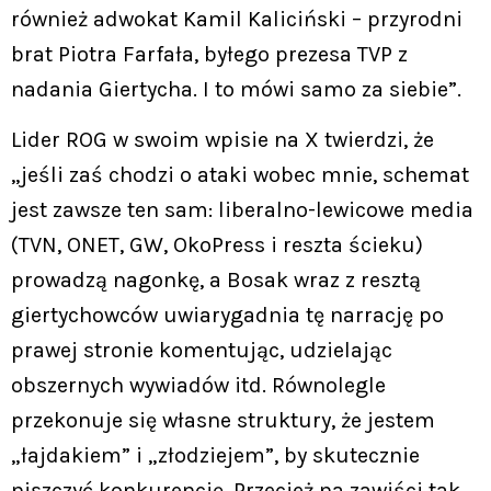
również adwokat Kamil Kaliciński – przyrodni
brat Piotra Farfała, byłego prezesa TVP z
nadania Giertycha. I to mówi samo za siebie”.
Lider ROG w swoim wpisie na X twierdzi, że
„jeśli zaś chodzi o ataki wobec mnie, schemat
jest zawsze ten sam: liberalno-lewicowe media
(TVN, ONET, GW, OkoPress i reszta ścieku)
prowadzą nagonkę, a Bosak wraz z resztą
giertychowców uwiarygadnia tę narrację po
prawej stronie komentując, udzielając
obszernych wywiadów itd. Równolegle
przekonuje się własne struktury, że jestem
„łajdakiem” i „złodziejem”, by skutecznie
niszczyć konkurencję. Przecież na zawiści tak