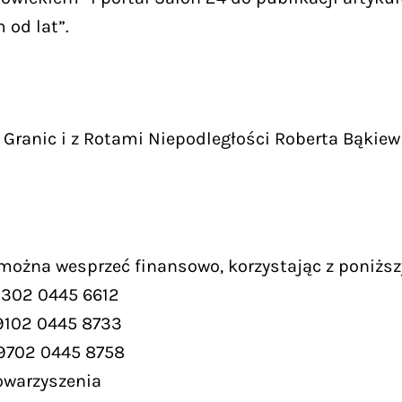
 od lat”.
Granic i z Rotami Niepodległości Roberta Bąkiew
 można wesprzeć finansowo, korzystając z poniższ
9302 0445 6612
9102 0445 8733
 9702 0445 8758
owarzyszenia