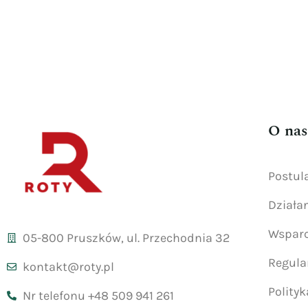
O nas
Postul
Działa
Wsparc
05-800 Pruszków, ul. Przechodnia 32
Regul
kontakt@roty.pl
Polity
Nr telefonu +48 509 941 261