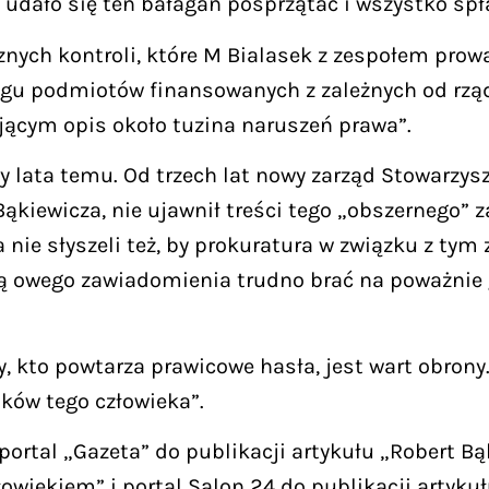
ało się ten bałagan posprzątać i wszystko spłaci
ych kontroli, które M Bialasek z zespołem prowadz
kręgu podmiotów finansowanych z zależnych od rzą
jącym opis około tuzina naruszeń prawa”.
zy lata temu. Od trzech lat nowy zarząd Stowarzys
ąkiewicza, nie ujawnił treści tego „obszernego” 
a nie słyszeli też, by prokuratura w związku z ty
cią owego zawiadomienia trudno brać na poważnie
 kto powtarza prawicowe hasła, jest wart obrony. 
ków tego człowieka”.
ortal „Gazeta” do publikacji artykułu „Robert Bąk
łowiekiem” i portal Salon 24 do publikacji artyk