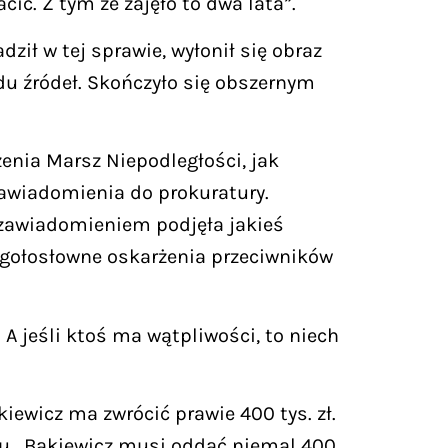
ć. Z tym że zajęło to dwa lata”.
ił w tej sprawie, wyłonił się obraz
du źródeł. Skończyło się obszernym
zenia Marsz Niepodległości, jak
zawiadomienia do prokuratury.
m zawiadomieniem podjęła jakieś
 gołosłowne oskarżenia przeciwników
A jeśli ktoś ma wątpliwości, to niech
iewicz ma zwrócić prawie 400 tys. zł.
ułu „Bąkiewicz musi oddać niemal 400