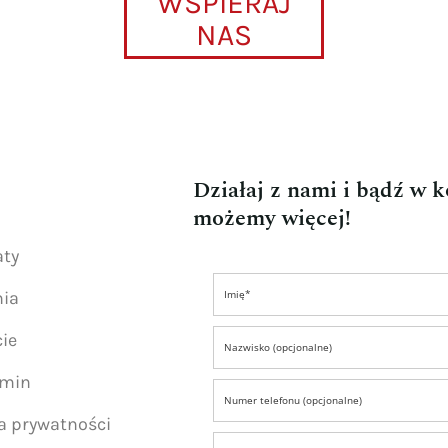
WSPIERAJ
NAS
Działaj z nami i bądź w 
możemy więcej!
aty
nia
ie
amin
ka prywatności