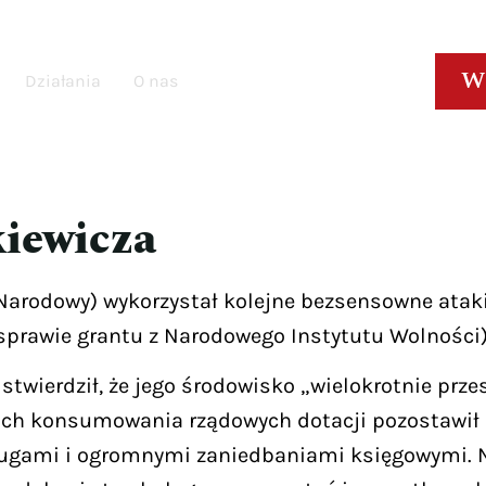
W
Działania
O nas
kiewicza
 Narodowy) wykorzystał kolejne bezsensowne ata
 sprawie grantu z Narodowego Instytutu Wolności)
twierdził, że jego środowisko „wielokrotnie prze
tach konsumowania rządowych dotacji pozostawił 
długami i ogromnymi zaniedbaniami księgowymi. 