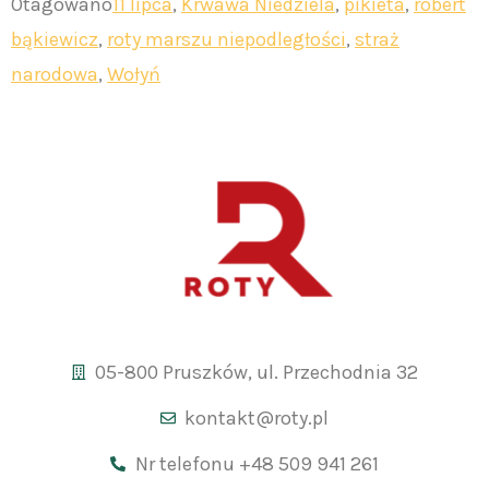
Otagowano
11 lipca
,
Krwawa Niedziela
,
pikieta
,
robert
bąkiewicz
,
roty marszu niepodległości
,
straż
narodowa
,
Wołyń
05-800 Pruszków, ul. Przechodnia 32
kontakt@roty.pl
Nr telefonu +48 509 941 261