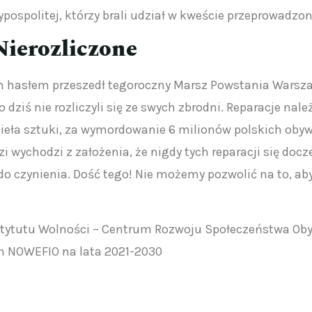
ospolitej, którzy brali udział w kweście przeprowadzon
ierozliczone
tym hasłem przeszedł tegoroczny Marsz Powstania Wars
dziś nie rozliczyli się ze swych zbrodni. Reparacje na
ieła sztuki, za wymordowanie 6 milionów polskich obywa
zi wychodzi z założenia, że nigdy tych reparacji się docz
 czynienia. Dość tego! Nie możemy pozwolić na to, aby
tytutu Wolności – Centrum Rozwoju Społeczeństwa Ob
h NOWEFIO na lata 2021-2030