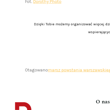
Fot.
Dorothy Photo
Dzięki Tobie możemy organizować więcej dzia
wspierającyc
Otagowano
marsz powstania warszawskie
O nas