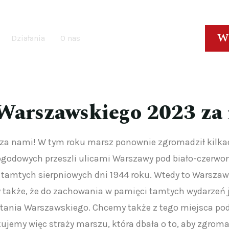
W
Działania
O nas
Warszawskiego 2023 za
za nami! W tym roku marsz ponownie zgromadził kilkad
godowych przeszli ulicami Warszawy pod biało-czerwo
 tamtych sierpniowych dni 1944 roku. Wtedy to Warszaw
akże, że do zachowania w pamięci tamtych wydarzeń j
stania Warszawskiego. Chcemy także z tego miejsca pod
ujemy więc straży marszu, która dbała o to, aby zgrom