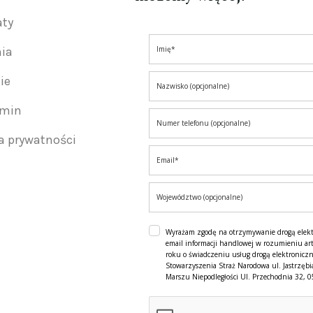
aty
nia
ie
amin
ka prywatności
Wyrażam zgodę na otrzymywanie drogą elek
email informacji handlowej w rozumieniu art
roku o świadczeniu usług drogą elektroniczn
Stowarzyszenia Straż Narodowa ul. Jastrzębi
Marszu Niepodległości Ul. Przechodnia 32, 