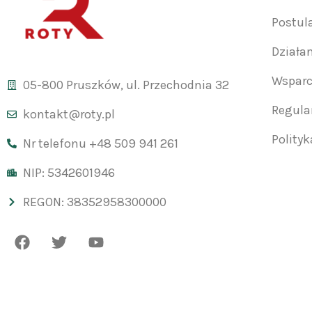
Postul
Działa
Wsparc
05-800 Pruszków, ul. Przechodnia 32
Regul
kontakt@roty.pl
Polity
Nr telefonu +48 509 941 261
NIP: 5342601946
REGON: 38352958300000