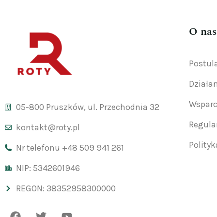
O nas
Postul
Działa
Wsparc
05-800 Pruszków, ul. Przechodnia 32
Regul
kontakt@roty.pl
Polity
Nr telefonu +48 509 941 261
NIP: 5342601946
REGON: 38352958300000