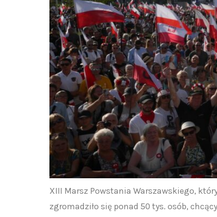
XIII Marsz Powstania Warszawskiego, który 
zgromadziło się ponad 50 tys. osób, chcą