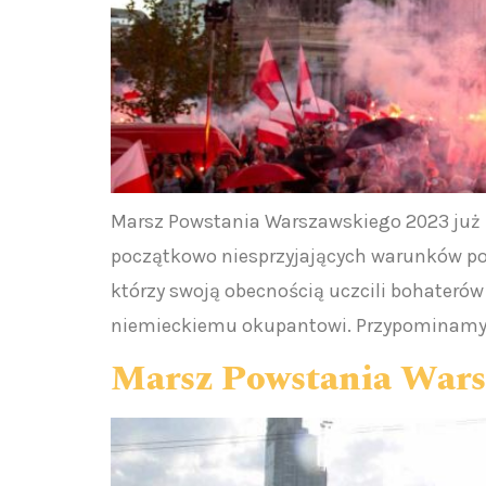
Marsz Powstania Warszawskiego 2023 już z
początkowo niesprzyjających warunków po
którzy swoją obecnością uczcili bohaterów
niemieckiemu okupantowi. Przypominamy t
Marsz Powstania Warsz