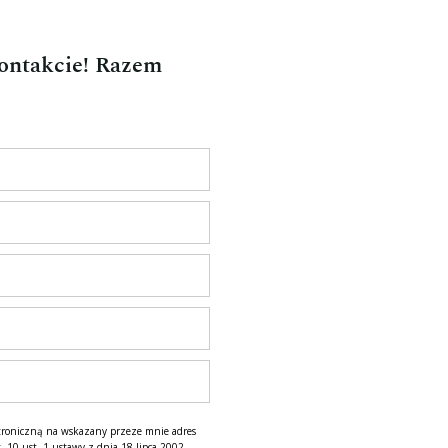
kontakcie! Razem
troniczną na wskazany przeze mnie adres
. 10 ust. 1 ustawy z dnia 18 lipca 2002