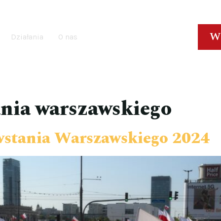
W
Działania
O nas
nia warszawskiego
wstania Warszawskiego 2024