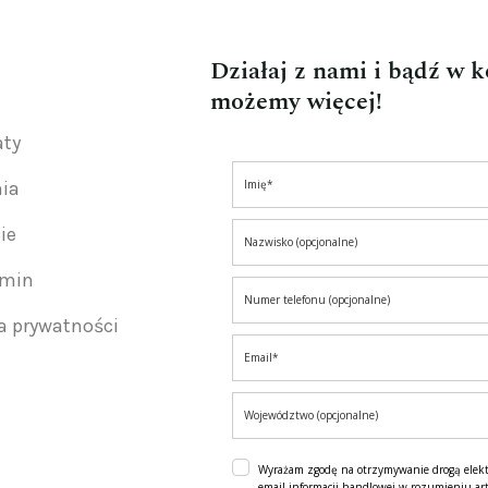
Działaj z nami i bądź w 
możemy więcej!
aty
nia
ie
amin
ka prywatności
Wyrażam zgodę na otrzymywanie drogą elek
email informacji handlowej w rozumieniu art