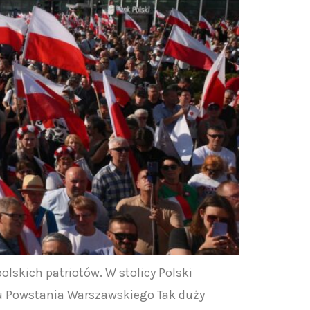
lskich patriotów. W stolicy Polski
zu Powstania Warszawskiego Tak duży