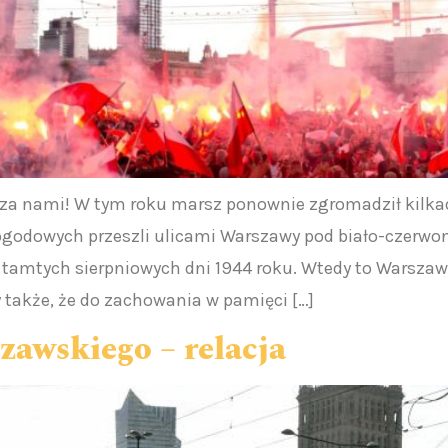
a nami! W tym roku marsz ponownie zgromadził kilkad
godowych przeszli ulicami Warszawy pod biało-czerwo
 tamtych sierpniowych dni 1944 roku. Wtedy to Warszaw
akże, że do zachowania w pamięci […]
awskiego – relacja