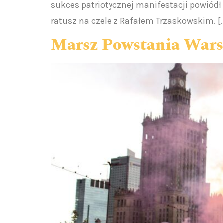
sukces patriotycznej manifestacji powiód
ratusz na czele z Rafałem Trzaskowskim. [
Marsz Powstania Wars