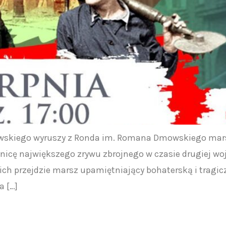
wskiego wyruszy z Ronda im. Romana Dmowskiego mars
cę największego zrywu zbrojnego w czasie drugiej wojn
ch przejdzie marsz upamiętniający bohaterską i trag
 […]