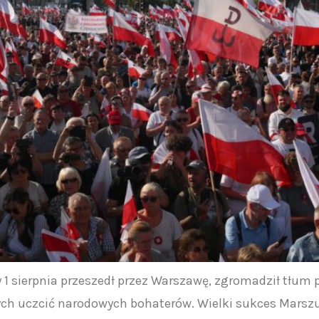
1 sierpnia przeszedł przez Warszawę, zgromadził tłum po
cych uczcić narodowych bohaterów. Wielki sukces Mars