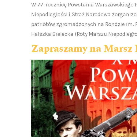
W 77. rocznicę Powstania Warszawskiego P
Niepodległości i Straż Narodowa zorganiz
patriotów zgromadzonych na Rondzie im. R.
Halszka Bielecka (Roty Marszu Niepodległo
Zapraszamy na Marsz 