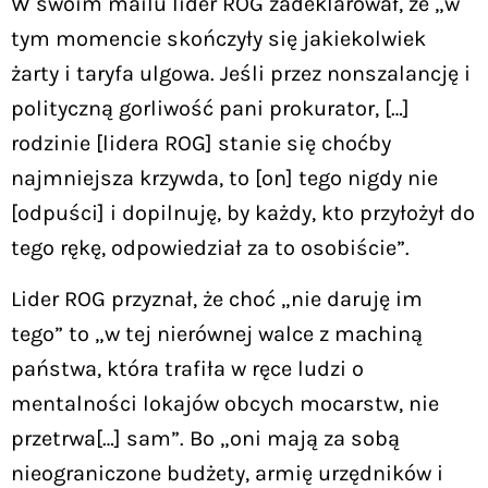
W swoim mailu lider ROG zadeklarował, że „w
tym momencie skończyły się jakiekolwiek
żarty i taryfa ulgowa. Jeśli przez nonszalancję i
polityczną gorliwość pani prokurator, […]
rodzinie [lidera ROG] stanie się choćby
najmniejsza krzywda, to [on] tego nigdy nie
[odpuści] i dopilnuję, by każdy, kto przyłożył do
tego rękę, odpowiedział za to osobiście”.
Lider ROG przyznał, że choć „nie daruję im
tego” to „w tej nierównej walce z machiną
państwa, która trafiła w ręce ludzi o
mentalności lokajów obcych mocarstw, nie
przetrwa[…] sam”. Bo „oni mają za sobą
nieograniczone budżety, armię urzędników i