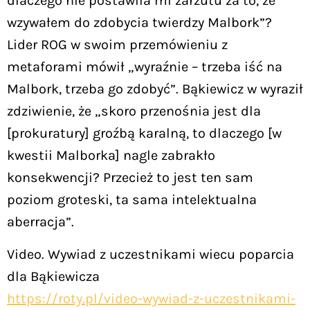
dlaczego nie postawiła mi zarzutu za to, że
wzywałem do zdobycia twierdzy Malbork”?
Lider ROG w swoim przemówieniu z
metaforami mówił „wyraźnie – trzeba iść na
Malbork, trzeba go zdobyć”. Bąkiewicz w wyraził
zdziwienie, że „skoro przenośnia jest dla
[prokuratury] groźbą karalną, to dlaczego [w
kwestii Malborka] nagle zabrakło
konsekwencji? Przecież to jest ten sam
poziom groteski, ta sama intelektualna
aberracja”.
Video. Wywiad z uczestnikami wiecu poparcia
dla Bąkiewicza
https://roty.pl/video-wywiad-z-uczestnikami-