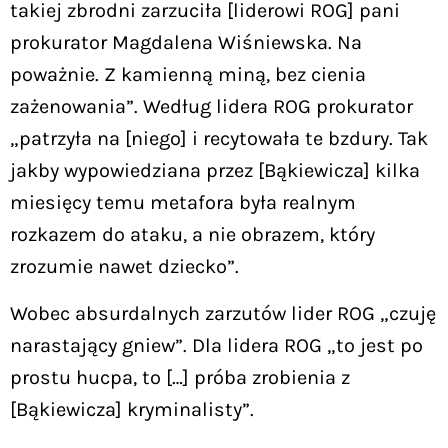
takiej zbrodni zarzuciła [liderowi ROG] pani
prokurator Magdalena Wiśniewska. Na
poważnie. Z kamienną miną, bez cienia
zażenowania”. Według lidera ROG prokurator
„patrzyła na [niego] i recytowała te bzdury. Tak
jakby wypowiedziana przez [Bąkiewicza] kilka
miesięcy temu metafora była realnym
rozkazem do ataku, a nie obrazem, który
zrozumie nawet dziecko”.
Wobec absurdalnych zarzutów lider ROG „czuję
narastający gniew”. Dla lidera ROG „to jest po
prostu hucpa, to […] próba zrobienia z
[Bąkiewicza] kryminalisty”.