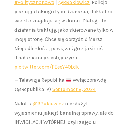
#PolitycznaKawa
|
@RBakiewicz
: Policja
planując takiego typu działania, dokładnie
wie kto znajduje się w domu. Dlatego te
działania traktuję, jako skierowane tylko w
moją stronę. Chce się obrzydzić Marsz
Niepodległości, powiązać go z jakimiś
działaniami przestępczymi.…
pic.twitter.com/FEeeY4OLdk
— Telewizja Republika
#włączprawdę
(@RepublikaTV)
September 8, 2024
Nalot u
@RBakiewicz
nie służył
wyjaśnieniu jakiejś banalnej sprawy, ale do
INWIGILACJI WTÓRNEJ, czyli zajęciu