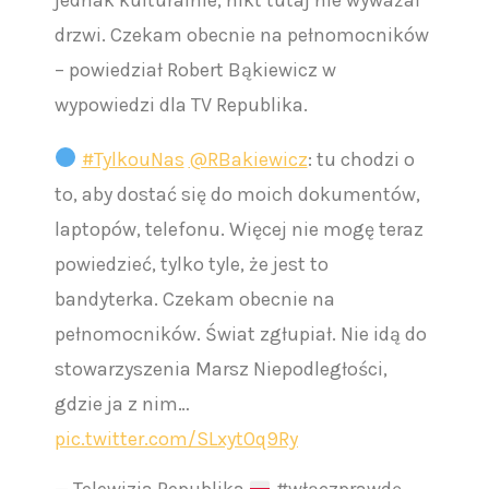
drzwi. Czekam obecnie na pełnomocników
– powiedział Robert Bąkiewicz w
wypowiedzi dla TV Republika.
#TylkouNas
@RBakiewicz
: tu chodzi o
to, aby dostać się do moich dokumentów,
laptopów, telefonu. Więcej nie mogę teraz
powiedzieć, tylko tyle, że jest to
bandyterka. Czekam obecnie na
pełnomocników. Świat zgłupiał. Nie idą do
stowarzyszenia Marsz Niepodległości,
gdzie ja z nim…
pic.twitter.com/SLxytOq9Ry
— Telewizja Republika
#włączprawdę