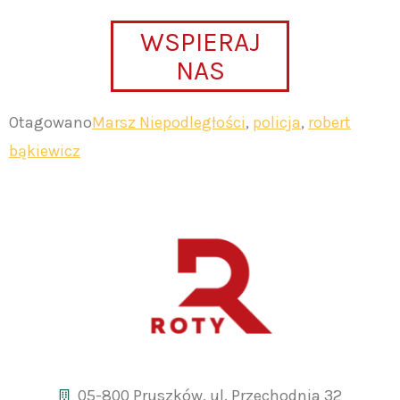
WSPIERAJ
NAS
Otagowano
Marsz Niepodległości
,
policja
,
robert
bąkiewicz
05-800 Pruszków, ul. Przechodnia 32