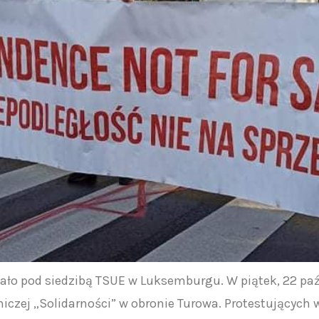
ało pod siedzibą TSUE w Luksemburgu. W piątek, 22 paź
czej „Solidarności” w obronie Turowa. Protestujących w