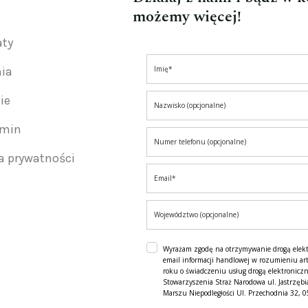
możemy więcej!
aty
nia
ie
amin
ka prywatności
Wyrażam zgodę na otrzymywanie drogą elek
email informacji handlowej w rozumieniu art
roku o świadczeniu usług drogą elektroniczn
Stowarzyszenia Straż Narodowa ul. Jastrzębi
Marszu Niepodległości Ul. Przechodnia 32, 