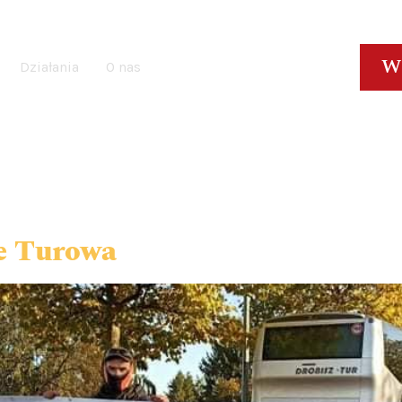
W
Działania
O nas
e Turowa