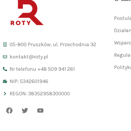
Postul
Działa
Wsparc
05-800 Pruszków, ul. Przechodnia 32
Regul
kontakt@roty.pl
Polity
Nr telefonu +48 509 941 261
NIP: 5342601946
REGON: 38352958300000