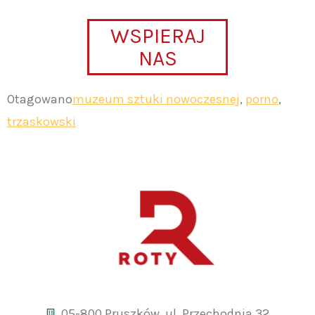
WSPIERAJ
NAS
Otagowano
muzeum sztuki nowoczesnej
,
porno
,
trzaskowski
05-800 Pruszków, ul. Przechodnia 32