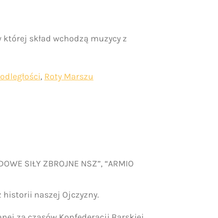
w której skład wchodzą muzycy z
odległości
,
Roty Marszu
RODOWE SIŁY ZBROJNE NSZ”, “ARMIO
historii naszej Ojczyzny.
anej za czasów Konfederacji Barskiej.