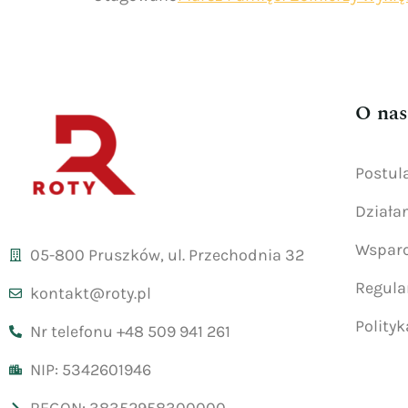
O nas
Postul
Działa
Wsparc
05-800 Pruszków, ul. Przechodnia 32
Regul
kontakt@roty.pl
Polity
Nr telefonu +48 509 941 261
NIP: 5342601946