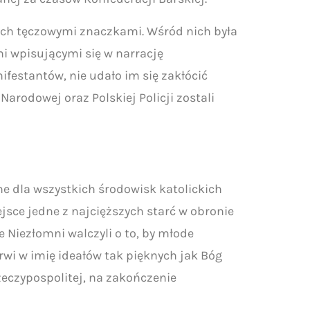
ych tęczowymi znaczkami. Wśród nich była
i wpisującymi się w narrację
ifestantów, nie udało im się zakłócić
arodowej oraz Polskiej Policji zostali
ne dla wszystkich środowisk katolickich
sce jedne z najcięższych starć w obronie
 Niezłomni walczyli o to, by młode
krwi w imię ideałów tak pięknych jak Bóg
Rzeczypospolitej, na zakończenie