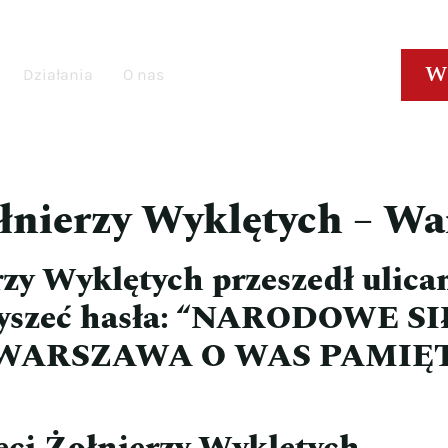
W
Działania
O nas
łnierzy Wyklętych – W
zy Wyklętych przeszedł ulic
 słyszeć hasła: “NARODOWE 
WARSZAWA O WAS PAMIĘTA