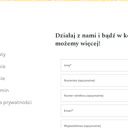
Działaj z nami i bądź w 
możemy więcej!
aty
nia
ie
amin
ka prywatności