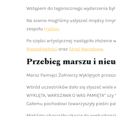
Wstępem do tegorocznego wydarzenia był
Na scenie mogliśmy usłyszeć między inn
zespołu
Irydion
.
Po części artystycznej nastąpiło złożenie
Niepodległości
oraz
Straż Narodowa
.
Przebieg marszu i nie
Marsz Pamięci Żołnierzy Wyklętych przesz
Wśród uczestników dało się słyszeć wiele
WYKLĘTA, WARSZAWA O WAS PAMIĘTA” czy 
Całemu pochodowi towarzyszyły pieśni pat
Mieliśmy chociażby okazję do wysłuchania 