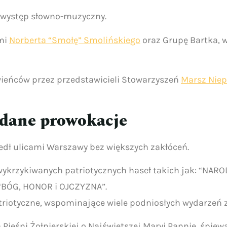
 występ słowno-muzyczny.
ymi
Norberta “Smołę” Smolińskiego
oraz Grupę Bartka, 
 wieńców przez przedstawicieli Stowarzyszeń
Marsz Niep
udane prowokacje
edł ulicami Warszawy bez większych zakłóceń.
 wykrzykiwanych patriotycznych haseł takich jak: “NA
“BÓG, HONOR i OJCZYZNA”.
riotyczne, wspominające wiele podniosłych wydarzeń z 
Pieśni Żołnierskiej o Najświętszej Maryi Pannie, śpiew