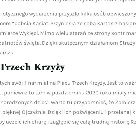
riotycznego wydarzenia przyszło kilka osób obwieszon
m “babcia Kasia”. Przyniosła ze sobą karton z hasłam
łnierze Wyklęci. Mimo wielu starań ze strony kontr man
triotów święta. Dzięki skutecznym działaniom Straży N
arszu.
Trzech Krzyży
ych swój finał miał na Placu Trzech Krzyży. Jest to waż
, ponieważ to tam w październiku 2020 roku miały miej
arodzonych dzieci. Warto tu przypomnieć, że Żołnierze
j pięknej Ojczyźnie. Dzięki ich poświęceniu i przelanej 
uczcić ich ofiarę i zagłębić się całą trudną historię 