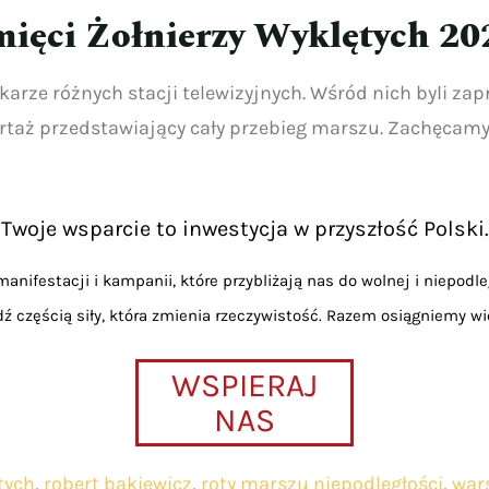
mięci Żołnierzy Wyklętych 20
karze różnych stacji telewizyjnych. Wśród nich byli zap
portaż przedstawiający cały przebieg marszu. Zachęcamy
Twoje wsparcie to inwestycja w przyszłość Polski.
anifestacji i kampanii, które przybliżają nas do wolnej i niepodle
dź częścią siły, która zmienia rzeczywistość. Razem osiągniemy wi
WSPIERAJ
NAS
tych
,
robert bąkiewicz
,
roty marszu niepodległości
,
war