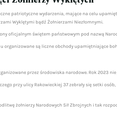
ci Żołnierzy Wyklętych
e liczne patriotyczne wydarzenia, mające na celu upami
zami Wyklętymi bądź Żołnierzami Niezłomnymi.
wiony oficjalnym świętem państwowym pod nazwą Narod
aju organizowane są liczne obchody upamiętniające bo
organizowane przez środowiska narodowe. Rok 2023 nie 
zego przy ulicy Rakowieckiej 37 zebrały się setki osób
litwę żołnierzy Narodowych Sił Zbrojnych i tak rozpoc