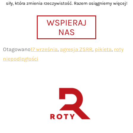
siły, która zmienia rzeczywistość. Razem osiągniemy więcej!
WSPIERAJ
NAS
Otagowano
17 września
,
agresja ZSRR
,
pikieta
,
roty
niepodległości