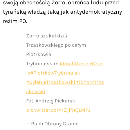
swoją obecnością Zorro, obrońca ludu przed
tyrańską władzą taką jak antydemokratyczny
reżim PO.
Zorro szukał dziś
Trzaskowskiego po całym
Piotrkowie
Trybunalskim.
#RuchObronyGran
ic
#PiotrkówTrybunalski
#ByleNieTrzaskowski
#TchorzTrza
skowski
Fot. Andrzej Piekarski
pic.twitter.com/ZjlfnQLMPJ
— Ruch Obrony Granic