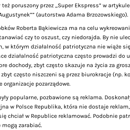
też poruszony przez „Super Ekspress” w artykule 
ie Augustynek”” (autorstwa Adama Brzozowskiego).
robków Roberta Bąkiewicza ma na celu wykreowani
anawiać czy to oszust, czy niedorajda. By nie ule
w którym działalność patriotyczna nie wiąże się
sce działalność patriotyczna często prowadzi do 
 dochody, zbyt często skazuje na życia za grosz
, zbyt często niszczeni są przez biurokracje (np. 
e organizacje pozarządowe.
 były popularne, pozbawione są reklama. Doskona
jna w Polsce Republika, która nie dostaje reklam,
się chciał w Republice reklamować. Podobnie patr
e mogą zarabiać.