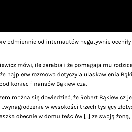
re odmiennie od internautów negatywnie oceniły 
iewicz mówi, ile zarabia i że pomagają mu rodzice
że najpierw rozmowa dotyczyła ułaskawienia Bąkie
 pod koniec finansów Bąkiewicza.
czem można się dowiedzieć, że Robert Bąkiewicz j
a „wynagrodzenie w wysokości trzech tysięcy złot
eszka obecnie w domu teściów […] ze swoją żoną, 