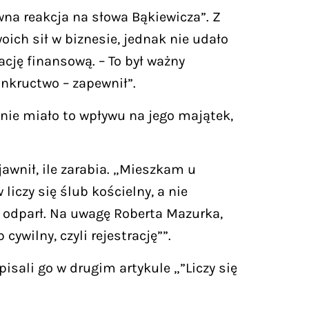
na reakcja na słowa Bąkiewicza”. Z
ich sił w biznesie, jednak nie udało
cję finansową. – To był ważny
nkructwo – zapewnił”.
 nie miało to wpływu na jego majątek,
jawnił, ile zarabia. „Mieszkam u
iczy się ślub kościelny, a nie
 — odparł. Na uwagę Roberta Mazurka,
ywilny, czyli rejestrację””.
isali go w drugim artykule „”Liczy się