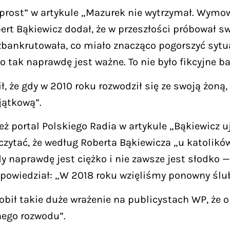
prost” w artykule „Mazurek nie wytrzymał. Wymow
rt Bąkiewicz dodał, że w przeszłości próbował swo
zbankrutowała, co miało znacząco pogorszyć sytua
tak naprawdę jest ważne. To nie było fikcyjne ba
 że gdy w 2010 roku rozwodził się ze swoją żoną,
jątkową”.
eż portal Polskiego Radia w artykule „Bąkiewicz u
zytać, że według Roberta Bąkiewicza „u katolików l
edy naprawdę jest ciężko i nie zawsze jest słodko
powiedział: „W 2018 roku wzięliśmy ponowny ślub c
bił takie duże wrażenie na publicystach WP, że op
jnego rozwodu”.