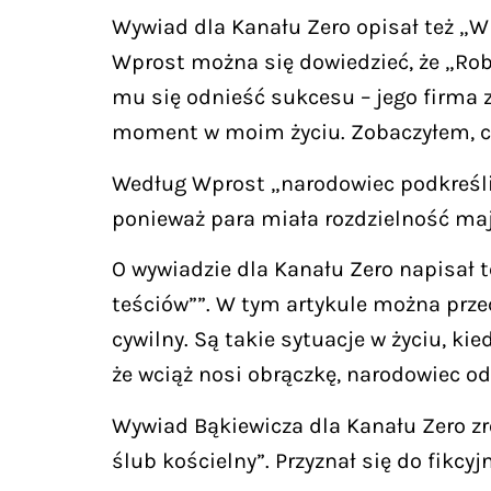
Wywiad dla Kanału Zero opisał też „W
Wprost można się dowiedzieć, że „Robe
mu się odnieść sukcesu – jego firma 
moment w moim życiu. Zobaczyłem, co 
Według Wprost „narodowiec podkreślił,
ponieważ para miała rozdzielność ma
O wywiadzie dla Kanału Zero napisał t
teściów””. W tym artykule można przec
cywilny. Są takie sytuacje w życiu, ki
że wciąż nosi obrączkę, narodowiec od
Wywiad Bąkiewicza dla Kanału Zero zro
ślub kościelny”. Przyznał się do fikcy