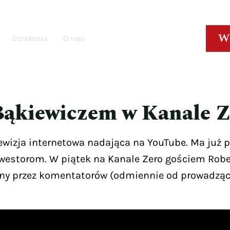
W
Działania
O nas
Bąkiewiczem w Kanale Z
lewizja internetowa nadająca na YouTube. Ma już 
westorom. W piątek na Kanale Zero gościem Rober
iony przez komentatorów (odmiennie od prowadząc