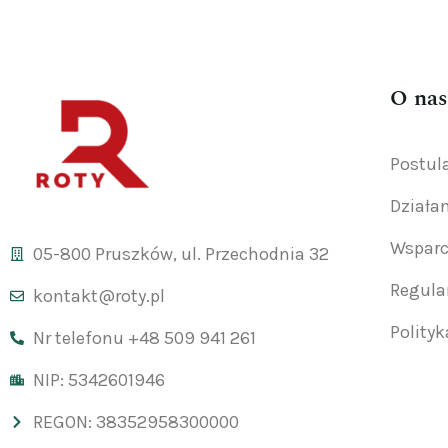
O nas
Postul
Działa
Wsparc
05-800 Pruszków, ul. Przechodnia 32
Regul
kontakt@roty.pl
Polity
Nr telefonu +48 509 941 261
NIP: 5342601946
REGON: 38352958300000