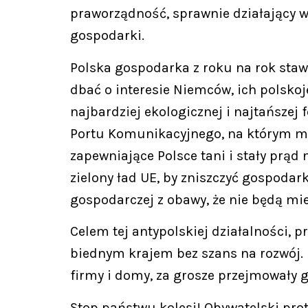
praworządność, sprawnie działający wy
gospodarki.
Polska gospodarka z roku na rok staw
dbać o interesie Niemców, ich polsko
najbardziej ekologicznej i najtańszej
Portu Komunikacyjnego, na którym mil
zapewniające Polsce tani i stały prąd
zielony ład UE, by zniszczyć gospodar
gospodarczej z obawy, że nie będą mie
Celem tej antypolskiej działalności, p
biednym krajem bez szans na rozwój. B
firmy i domy, za grosze przejmowały g
Stop państwu kolesi! Obywatelski pro