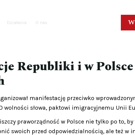
W
Działania
O nas
cje Republiki i w Polsce
h
ganizował manifestację przeciwko wprowadzonym
O wolności słowa, paktowi imigracyjnemu Unii Eu
zczy praworządność w Polsce nie tylko po to, by
nić swoich przed odpowiedzialnością, ale też w i