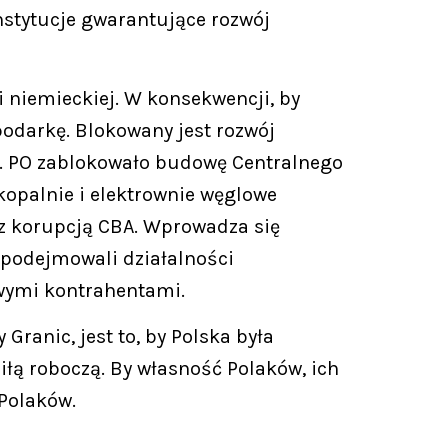
nstytucje gwarantujące rozwój
 niemieckiej. W konsekwencji, by
podarkę. Blokowany jest rozwój
drą. PO zablokowało budowę Centralnego
kopalnie i elektrownie węglowe
e z korupcją CBA. Wprowadza się
e podejmowali działalności
iwymi kontrahentami.
Granic, jest to, by Polska była
siłą roboczą. By własność Polaków, ich
 Polaków.