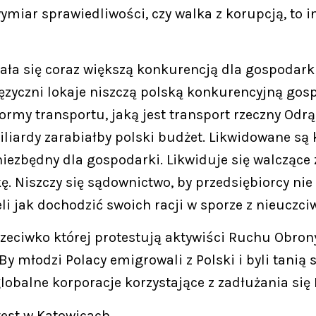
miar sprawiedliwości, czy walka z korupcją, to i
ała się coraz większą konkurencją dla gospodarki
języczni lokaje niszczą polską konkurencyjną gos
 formy transportu, jaką jest transport rzeczny O
iardy zarabiałby polski budżet. Likwidowane są 
 niezbędny dla gospodarki. Likwiduje się walcząc
kę. Niszczy się sądownictwo, by przedsiębiorcy ni
li jak dochodzić swoich racji w sporze z nieuczc
rzeciwko której protestują aktywiści Ruchu Obrony 
y młodzi Polacy emigrowali z Polski i byli tanią 
lobalne korporacje korzystające z zadłużania się
test w Katowicach