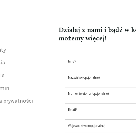
Działaj z nami i bądź w 
możemy więcej!
aty
nia
ie
amin
ka prywatności