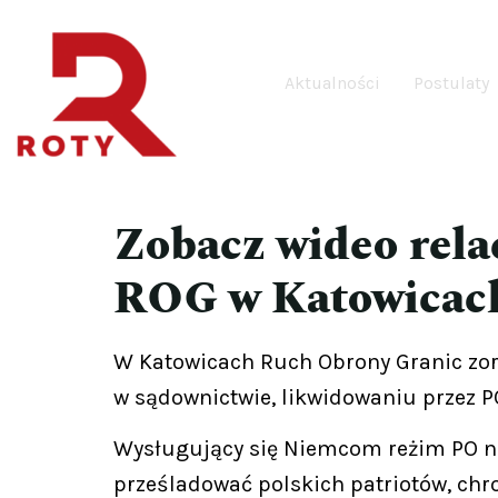
Aktualności
Postulaty
Zobacz wideo rela
ROG w Katowicac
W Katowicach Ruch Obrony Granic zor
w sądownictwie, likwidowaniu przez P
Wysługujący się Niemcom reżim PO nis
prześladować polskich patriotów, chro