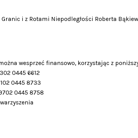
Granic i z Rotami Niepodległości Roberta Bąkiew
 można wesprzeć finansowo, korzystając z poniższ
9302 0445 6612
9102 0445 8733
 9702 0445 8758
owarzyszenia