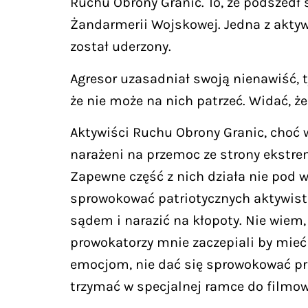
Ruchu Obrony Granic. To, że podszedł
Żandarmerii Wojskowej. Jedna z aktywi
został uderzony.
Agresor uzasadniał swoją nienawiść, 
że nie może na nich patrzeć. Widać, ż
Aktywiści Ruchu Obrony Granic, choć w
narażeni na przemoc ze strony ekstre
Zapewne część z nich działa nie pod 
sprowokować patriotycznych aktywistó
sądem i narazić na kłopoty. Nie wiem
prowokatorzy mnie zaczepiali by mieć 
emocjom, nie dać się sprowokować pro
trzymać w specjalnej ramce do filmow