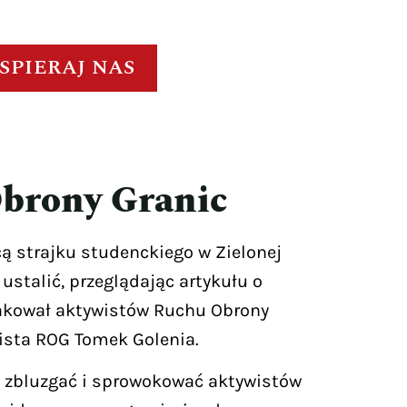
SPIERAJ NAS
Obrony Granic
cą strajku studenckiego w Zielonej
stalić, przeglądając artykułu o
atakował aktywistów Ruchu Obrony
wista ROG Tomek Golenia.
y zbluzgać i sprowokować aktywistów