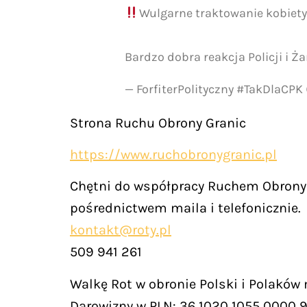
Wulgarne traktowanie kobiety
Bardzo dobra reakcja Policji i 
— ForfiterPolityczny #TakDlaCPK
Strona Ruchu Obrony Granic
https://www.ruchobronygranic.pl
Chętni do współpracy Ruchem Obrony 
pośrednictwem maila i telefonicznie.
kontakt@roty.pl
509 941 261
Walkę Rot w obronie Polski i Polaków
Darowizny w PLN: 36 1020 1055 0000 