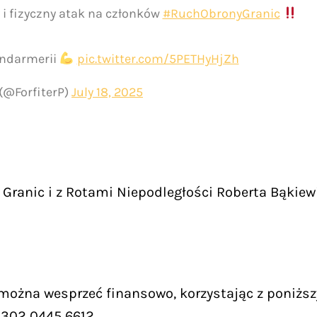
 i fizyczny atak na członków
#RuchObronyGranic
Żandarmerii
pic.twitter.com/5PETHyHjZh
 (@ForfiterP)
July 18, 2025
Granic i z Rotami Niepodległości Roberta Bąkiew
 można wesprzeć finansowo, korzystając z poniższ
9302 0445 6612