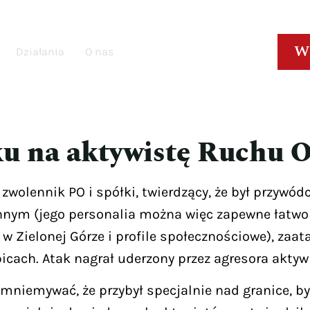
W
Działania
O nas
ku na aktywistę Ruchu 
zwolennik PO i spółki, twierdzący, że był przywód
nnym (jego personalia można więc zapewne łatwo u
 w Zielonej Górze i profile społecznościowe), za
icach. Atak nagrał uderzony przez agresora akty
mniemywać, że przybył specjalnie nad granice, b