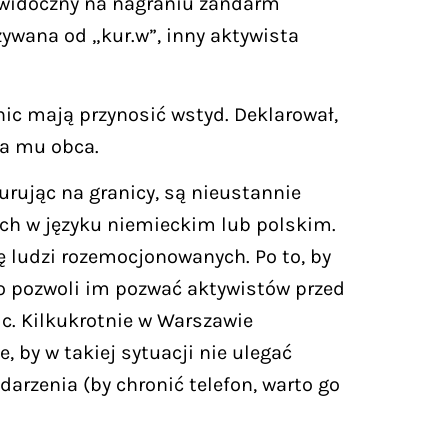
ł widoczny na nagraniu żandarm
zywana od „kur.w”, inny aktywista
ic mają przynosić wstyd. Deklarował,
ła mu obca.
urując na granicy, są nieustannie
ych w języku niemieckim lub polskim.
ę ludzi rozemocjonowanych. Po to, by
co pozwoli im pozwać aktywistów przed
c. Kilkukrotnie w Warszawie
 by w takiej sytuacji nie ulegać
rzenia (by chronić telefon, warto go