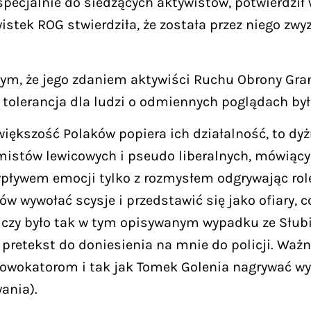
 specjalnie do siedzących aktywistów, potwierdzi
stek ROG stwierdziła, że została przez niego zwy
tym, że jego zdaniem aktywiści Ruchu Obrony Gran
e tolerancja dla ludzi o odmiennych poglądach by
iększość Polaków popiera ich działalność, to dyż
mistów lewicowych i pseudo liberalnych, mówiąc
wpływem emocji tylko z rozmysłem odgrywając rol
w wywołać scysje i przedstawić się jako ofiary, 
, czy było tak w tym opisywanym wypadku ze Słubi
pretekst do doniesienia na mnie do policji. Ważne,
wokatorom i tak jak Tomek Golenia nagrywać wyda
ania).