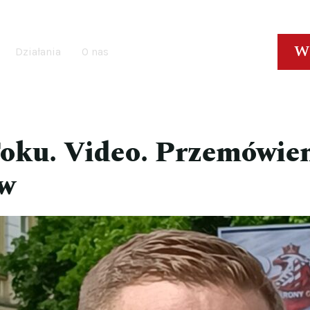
W
Działania
O nas
oku. Video. Przemówien
ów