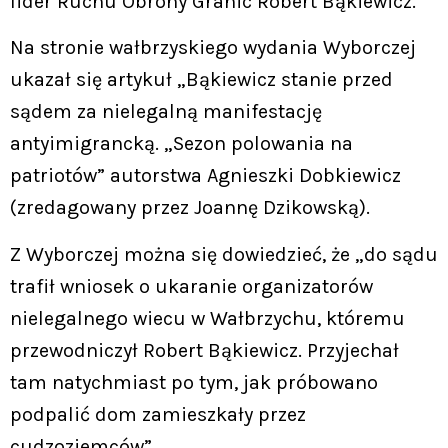
lider Ruchu Obrony Granic Robert Bąkiewicz.
Na stronie wałbrzyskiego wydania Wyborczej
ukazał się artykuł „Bąkiewicz stanie przed
sądem za nielegalną manifestację
antyimigrancką. „Sezon polowania na
patriotów” autorstwa Agnieszki Dobkiewicz
(zredagowany przez Joannę Dzikowską).
Z Wyborczej można się dowiedzieć, że „do sądu
trafił wniosek o ukaranie organizatorów
nielegalnego wiecu w Wałbrzychu, któremu
przewodniczył Robert Bąkiewicz. Przyjechał
tam natychmiast po tym, jak próbowano
podpalić dom zamieszkały przez
cudzoziemców”.