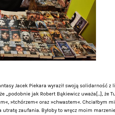
antasy Jacek Piekara wyraził swoją solidarność z
e „podobnie jak Robert Bąkiewicz uważa[…], że T
m«, »tchórzem« oraz »chwastem«. Chciałbym mieć
 na utratę zaufania. Byłoby to wręcz moim marzen