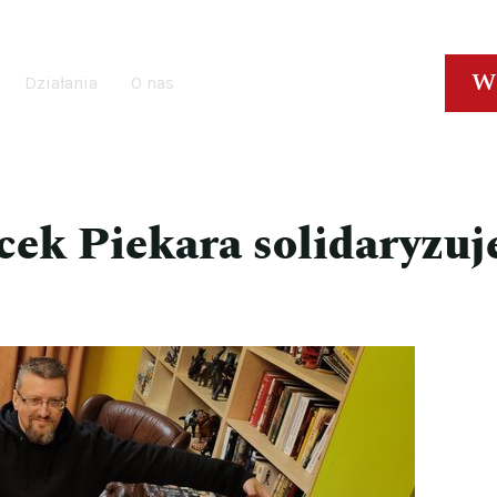
W
Działania
O nas
cek Piekara solidaryzuj