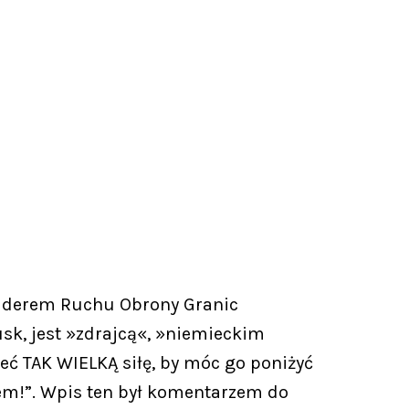
 liderem Ruchu Obrony Granic
usk, jest »zdrajcą«, »niemieckim
 TAK WIELKĄ siłę, by móc go poniżyć
iem!”. Wpis ten był komentarzem do