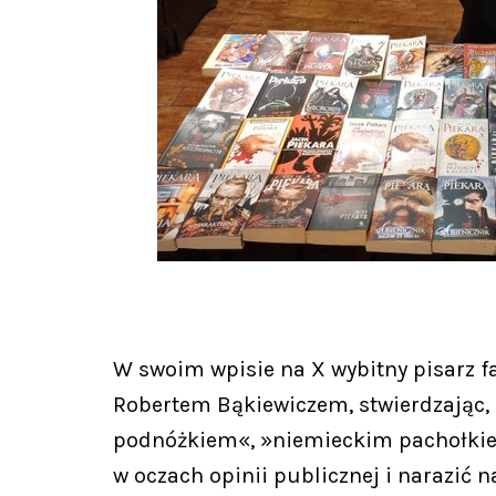
W swoim wpisie na X wybitny pisarz f
Robertem Bąkiewiczem, stwierdzając, ż
podnóżkiem«, »niemieckim pachołkie
w oczach opinii publicznej i narazić