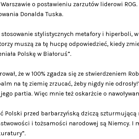
 Warszawie o postawieniu zarzutów liderowi ROG.
owania Donalda Tuska.
stosowanie stylistycznych metafory i hiperboli, 
torzy muszą za tę hucpę odpowiedzieć, kiedy zmie
niała Polskę w Białoruś”.
rował, że w 100% zgadza się ze stwierdzeniem Rob
lm na tę ziemię zrzucać, żeby nigdy nie odrosły!”.
jego partia. Więc mnie też oskarżcie o nawoływan
ć Polski przed barbarzyńską dziczą szturmującą n
twowości i tożsamości narodowej są Niemcy. I ma
uratury”.