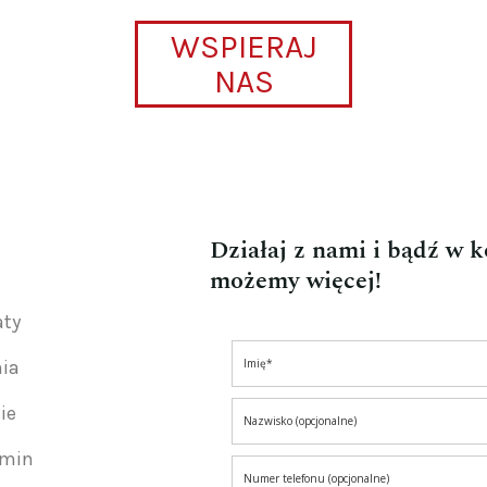
WSPIERAJ
NAS
Działaj z nami i bądź w 
możemy więcej!
aty
nia
ie
amin