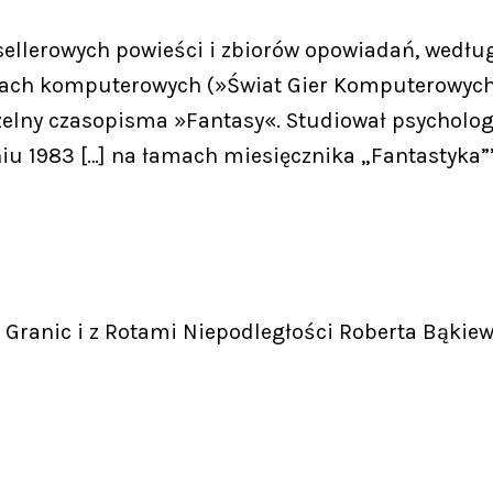
sellerowych powieści i zbiorów opowiadań, według
grach komputerowych (»Świat Gier Komputerowych«
zelny czasopisma »Fantasy«. Studiował psycholog
iu 1983 […] na łamach miesięcznika „Fantastyka””
Granic i z Rotami Niepodległości Roberta Bąkiew