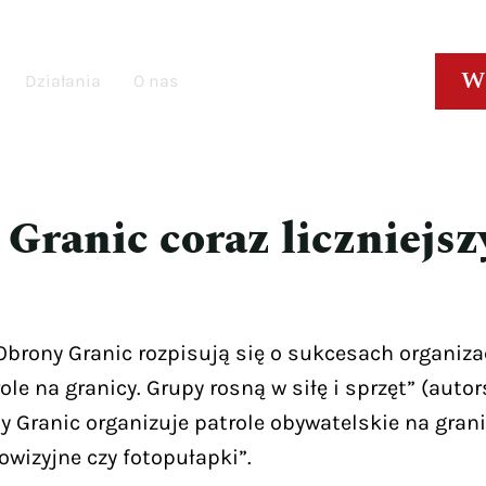
W
Działania
O nas
ranic coraz liczniejszy 
rony Granic rozpisują się o sukcesach organizac
le na granicy. Grupy rosną w siłę i sprzęt” (aut
 Granic organizuje patrole obywatelskie na gran
owizyjne czy fotopułapki”.