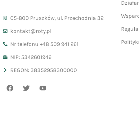
Działa
Wsparc
05-800 Pruszków, ul. Przechodnia 32
Regul
kontakt@roty.pl
Polity
Nr telefonu +48 509 941 261
NIP: 5342601946
REGON: 38352958300000