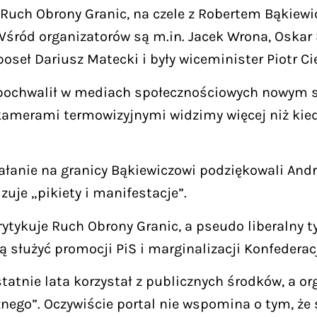
Ruch Obrony Granic, na czele z Robertem Bąkiewic
Wśród organizatorów są m.in. Jacek Wrona, Oskar 
oseł Dariusz Matecki i były wiceminister Piotr Ci
 pochwalił w mediach społecznościowych nowym 
kamerami termowizyjnymi widzimy więcej niż kiedy
łanie na granicy Bąkiewiczowi podziękowali Andrz
uje „pikiety i manifestacje”.
rytykuje Ruch Obrony Granic, a pseudo liberalny 
 służyć promocji PiS i marginalizacji Konfederacj
atnie lata korzystał z publicznych środków, a or
znego”. Oczywiście portal nie wspomina o tym, że