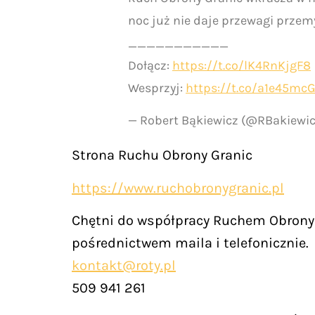
noc już nie daje przewagi prze
___________
Dołącz:
https://t.co/lK4RnKjgF8
Wesprzyj:
https://t.co/a1e45m
— Robert Bąkiewicz (@RBakiewi
Strona Ruchu Obrony Granic
https://www.ruchobronygranic.pl
Chętni do współpracy Ruchem Obrony 
pośrednictwem maila i telefonicznie.
kontakt@roty.pl
509 941 261