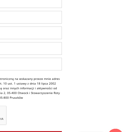
troniczną na wskazany przeze mnie adres
. 10 ust. 1 ustawy z dnia 18 lipca 2002
ą oraz innych informacji i aktywności od
ia 2, 05-400 Otwock i Stowarzyszenie Roty
 05-800 Pruszków