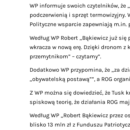
WP informuje swoich czytelników, że „
podczerwienią i sprzęt termowizyjny. 
Polityczne wsparcie zapewniają m.in. p
Według WP Robert „Bąkiewicz już się
wkracza w nową erę. Dzięki dronom z 
przemytnikom” – czytamy”.
Dodatkowo WP przypomina, że „za dzia
„obywatelską postawą””, a ROG organiz
Z WP można się dowiedzieć, że Tusk k
spiskową teorię, że działania ROG mają
Według WP „Robert Bąkiewicz przez ost
blisko 13 mln zł z Funduszu Patriotyc