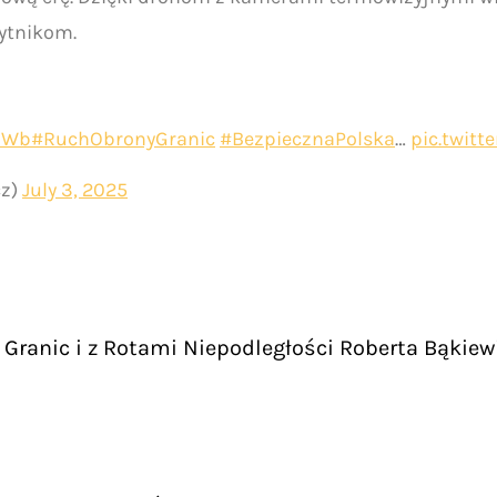
mytnikom.
cGWb
#RuchObronyGranic
#BezpiecznaPolska
…
pic.twit
cz)
July 3, 2025
Granic i z Rotami Niepodległości Roberta Bąkiew