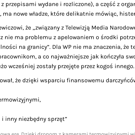
z przepisami wydane i rozliczone), a część z organi
, ma nowe władze, które delikatnie mówiąc, histe
czowi, że „związany z Telewizją Media Narodowe
cz nie ma problemu z apelowaniem o środki potrze
ności na granicy”. Dla WP nie ma znaczenia, że tel
pracownikom, a co najważniejsze jak kończyła swo
żo wcześniej zostały przejęte przez kogoś innego.
mował, że dzięki wsparciu finansowemu darczyńcó
termowizyjnymi,
 i inny niezbędny sprzęt”
ową erę. Dzięki dronom z kamerami termowizyjnymi wid