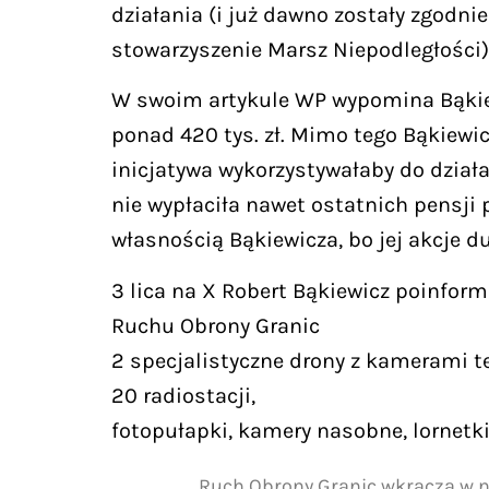
działania (i już dawno zostały zgodnie 
stowarzyszenie Marsz Niepodległości)
W swoim artykule WP wypomina Bąkiewi
ponad 420 tys. zł. Mimo tego Bąkiewi
inicjatywa wykorzystywałaby do działal
nie wypłaciła nawet ostatnich pensji 
własnością Bąkiewicza, bo jej akcje du
3 lica na X Robert Bąkiewicz poinfor
Ruchu Obrony Granic
2 specjalistyczne drony z kamerami 
20 radiostacji,
fotopułapki, kamery nasobne, lornetki
Ruch Obrony Granic wkracza w n