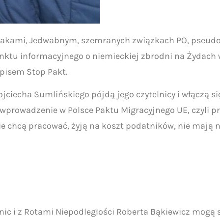
Polakami, Jedwabnym, szemranych związkach PO, pseud
unktu informacyjnego o niemieckiej zbrodni na Żydac
pisem Stop Pakt.
ciecha Sumlińskiego pójdą jego czytelnicy i włączą si
prowadzenie w Polsce Paktu Migracyjnego UE, czyli pr
e chcą pracować, żyją na koszt podatników, nie mają n
ic i z Rotami Niepodległości Roberta Bąkiewicz mogą