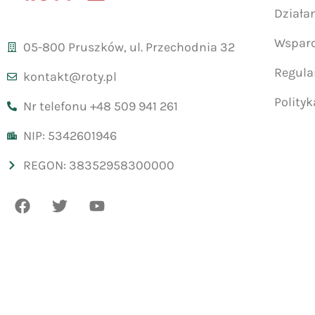
Działa
Wsparc
05-800 Pruszków, ul. Przechodnia 32
Regul
kontakt@roty.pl
Polity
Nr telefonu +48 509 941 261
NIP: 5342601946
REGON: 38352958300000