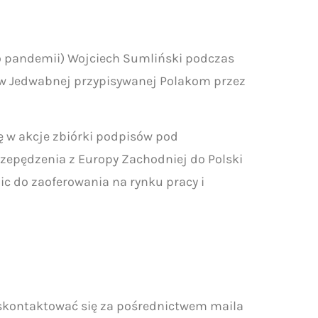
o pandemii) Wojciech Sumliński podczas
h w Jedwabnej przypisywanej Polakom przez
ę w akcje zbiórki podpisów pod
zepędzenia z Europy Zachodniej do Polski
ic do zaoferowania na rynku pracy i
 skontaktować się za pośrednictwem maila