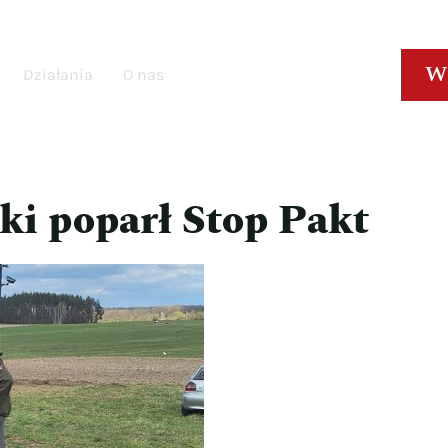
W
Działania
O nas
ki poparł Stop Pakt