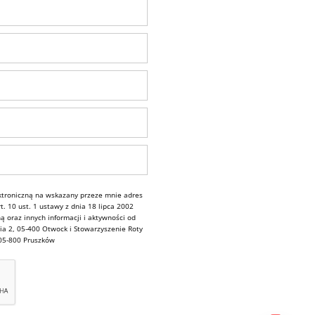
troniczną na wskazany przeze mnie adres
. 10 ust. 1 ustawy z dnia 18 lipca 2002
ą oraz innych informacji i aktywności od
ia 2, 05-400 Otwock i Stowarzyszenie Roty
 05-800 Pruszków