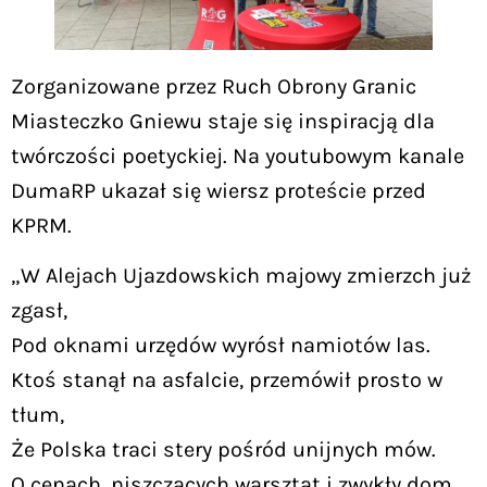
Zorganizowane przez Ruch Obrony Granic
Miasteczko Gniewu staje się inspiracją dla
twórczości poetyckiej. Na youtubowym kanale
DumaRP ukazał się wiersz proteście przed
KPRM.
„W Alejach Ujazdowskich majowy zmierzch już
zgasł,
Pod oknami urzędów wyrósł namiotów las.
Ktoś stanął na asfalcie, przemówił prosto w
tłum,
Że Polska traci stery pośród unijnych mów.
O cenach, niszczących warsztat i zwykły dom,