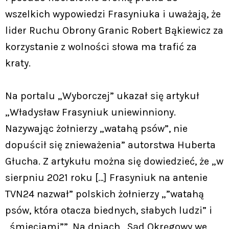
wszelkich wypowiedzi Frasyniuka i uważają, że
lider Ruchu Obrony Granic Robert Bąkiewicz za
korzystanie z wolności słowa ma trafić za
kraty.
Na portalu „Wyborczej” ukazał się artykuł
„Władysław Frasyniuk uniewinniony.
Nazywając żołnierzy „watahą psów”, nie
dopuścił się znieważenia” autorstwa Huberta
Głucha. Z artykułu można się dowiedzieć, że „w
sierpniu 2021 roku […] Frasyniuk na antenie
TVN24 nazwał” polskich żołnierzy „”watahą
psów, która otacza biednych, słabych ludzi” i
„śmieciami””. Na dniach „Sąd Okręgowy we