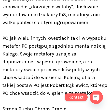
zapowiadał „dorżnięcie watahy”, dosłownie
wymordowanie działaczy PiS, metaforycznie
walkę polityczną z tym ugrupowaniem.
PO jak wielu innych kwestiach tak i w wypadku
metafor PO postępuje zgodnie z mentalnością
Kalego. Swoje metafory uznaje za
dopuszczalne i w pełni uprawnione, a za
metafory swoich przeciwników politycznych
chce wsadzać do więzienia. Kolejną ofiarą
takiej postaw PO jest Robert Bąkiewicz, którego
PO chce wsadzić do więzienia za metafory.
Kontakt
OPEN C
Strona Ruchu Obrony Granic