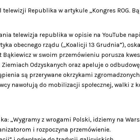
l telewizji Republika w artykule „Kongres ROG. B
kania telewizja republika w opisie na YouTube na
yka obecnego rządu („Koalicji 13 Grudnia”), osk
rt Bąkiewicz w swoim przemówieniu porusza kwest
na Ziemiach Odzyskanych oraz apeluje o odbudowę
pienia są przerywane okrzykami zgromadzonych, 
ówcy nawołują do mobilizacji społecznej, walki 
ika: „Wygramy z wrogami Polski, idziemy na Wars
ganizatorom i rozpoczyna przemówienie.
ji” i odwołanie do tradycji galicyjskich.