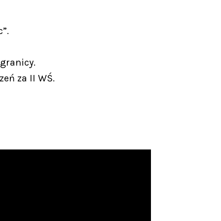
”.
granicy.
zeń za II WŚ.