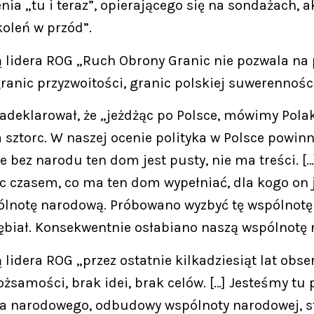
a „tu i teraz”, opierającego się na sondażach, ak
koleń w przód”.
lidera ROG „Ruch Obrony Granic nie pozwala na 
granic przyzwoitości, granic polskiej suwerenności
zadeklarował, że „jeżdżąc po Polsce, mówimy Pola
 sztorc. W naszej ocenie polityka w Polsce powinn
bez narodu ten dom jest pusty, nie ma treści. […
c czasem, co ma ten dom wypełniać, dla kogo on j
lnotę narodową. Próbowano wyzbyć tę wspólnotę 
głębiał. Konsekwentnie osłabiano naszą wspólnotę
lidera ROG „przez ostatnie kilkadziesiąt lat o
ożsamości, brak idei, brak celów. […] Jesteśmy tu
wa narodowego, odbudowy wspólnoty narodowej, st