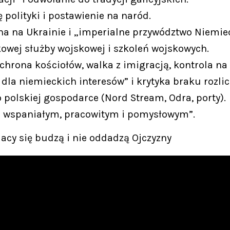
ę polityki i postawienie na naród.
na na Ukrainie i „imperialne przywództwo Niemiec
kowej służby wojskowej i szkoleń wojskowych.
Ochrona kościołów, walka z imigracją, kontrola na 
dla niemieckich interesów” i krytyka braku rozlic
o polskiej gospodarce (Nord Stream, Odra, porty).
m wspaniałym, pracowitym i pomysłowym”.
lacy się budzą i nie oddadzą Ojczyzny