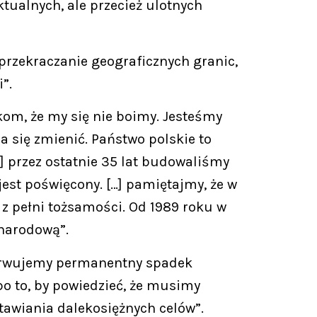
tualnych, ale przecież ulotnych
przekraczanie geograficznych granic,
”.
kom, że my się nie boimy. Jesteśmy
a się zmienić. Państwo polskie to
] przez ostatnie 35 lat budowaliśmy
est poświęcony. […] pamiętajmy, że w
z pełni tożsamości. Od 1989 roku w
 narodową”.
bserwujemy permanentny spadek
 po to, by powiedzieć, że musimy
awiania dalekosiężnych celów”.