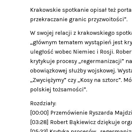
Krakowskie spotkanie opisał też porta
przekraczanie granic przyzwoitości”.
W swojej relacji z krakowskiego spot
„głównym tematem wystąpień jest kryt
uległość wobec Niemiec i Rosji. Robe
krytykuje procesy „regermanizacji” 
obowiązkowej służby wojskowej. Wystą
„Zwyciężymy” czy „Kosy na sztorc”. M
polskiej tożsamości”.
Rozdziały:
[00:00] Przemówienie Ryszarda Majdz
[03:28] Robert Bąkiewicz dziękuje or
[05:22] Krytyka procesów „regermanizac