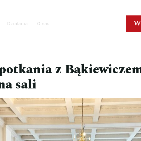
W
Działania
O nas
spotkania z Bąkiewicze
na sali