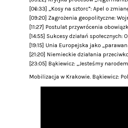
[06:33] „Kosy na sztorc”: Apel o zmian
[09:20] Zagrożenia geopolityczne: Woj
[11:27] Postulat przywrócenia obowiąz
[14:55] Sukcesy działań społecznych: 
[19:15] Unia Europejska jako „parawan 
[21:20] Niemieckie działania przeciwk
[23:05] Bąkiewicz: „Jesteśmy narode
Mobilizacja w Krakowie. Bąkiewicz: Po