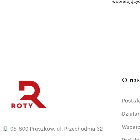
wspierającyc
O nas
Postul
Działa
Wsparc
05-800 Pruszków, ul. Przechodnia 32
Regul