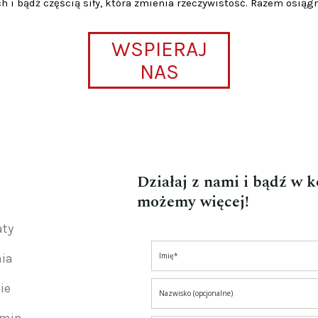
h i bądź częścią siły, która zmienia rzeczywistość. Razem osiąg
WSPIERAJ
NAS
Działaj z nami i bądź w 
możemy więcej!
aty
nia
ie
amin