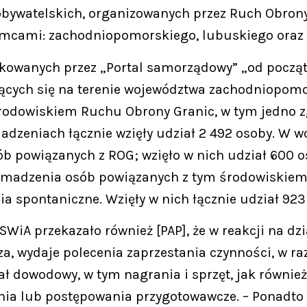
i obywatelskich, organizowanych przez Ruch Obron
emcami: zachodniopomorskiego, lubuskiego oraz 
owanych przez „Portal samorządowy” „od począt
jących się na terenie województwa zachodniopom
odowiskiem Ruchu Obrony Granic, w tym jedno zg
dzeniach łącznie wzięły udział 2 492 osoby. W
 powiązanych z ROG; wzięło w nich udział 600 os
omadzenia osób powiązanych z tym środowiskiem
a spontaniczne. Wzięły w nich łącznie udział 923
A przekazało również [PAP], że w reakcji na dzia
za, wydaje polecenia zaprzestania czynności, w r
ał dowodowy, w tym nagrania i sprzęt, jak równie
a lub postępowania przygotowawcze. – Ponadto dz