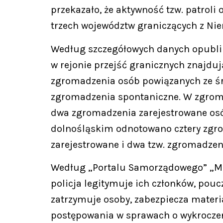
przekazało, że aktywność tzw. patrol
trzech województw graniczących z Ni
Według szczegółowych danych opublik
w rejonie przejść granicznych znajdu
zgromadzenia osób powiązanych ze śr
zgromadzenia spontaniczne. W zgroma
dwa zgromadzenia zarejestrowane osób
dolnośląskim odnotowano cztery zgr
zarejestrowane i dwa tzw. zgromadzeni
Według „Portalu Samorządowego” „MSWi
policja legitymuje ich członków, pouc
zatrzymuje osoby, zabezpiecza materi
postępowania w sprawach o wykroczeni