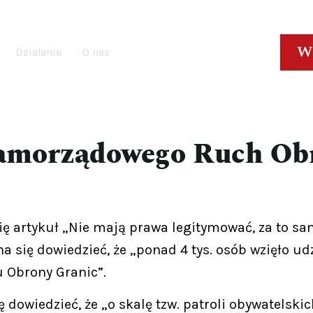
W
Działania
O nas
amorządowego Ruch Obr
 artykuł „Nie mają prawa legitymować, za to sami
 się dowiedzieć, że „ponad 4 tys. osób wzięło ud
 Obrony Granic”.
dowiedzieć, że „o skalę tzw. patroli obywatelski