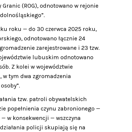
y Granic (ROG), odnotowano w rejonie
dolnośląskiego”.
ku roku — do 30 czerwca 2025 roku,
orskiego, odnotowano łącznie 24
romadzenie zarejestrowane i 23 tzw.
 województwie lubuskim odnotowano
ób. Z kolei w województwie
, w tym dwa zgromadzenia
 osoby”.
łania tzw. patroli obywatelskich
azie popełnienia czynu zabronionego —
ż — w konsekwencji — wszczyna
iałania policji skupiają się na