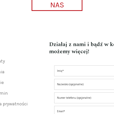
NAS
Działaj z nami i bądź w 
możemy więcej!
aty
nia
ie
amin
ka prywatności