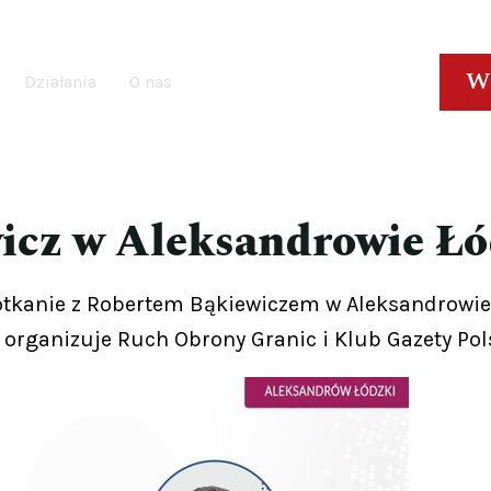
W
Działania
O nas
icz w Aleksandrowie Ł
potkanie z Robertem Bąkiewiczem w Aleksandrowie
e organizuje Ruch Obrony Granic i Klub Gazety Pols