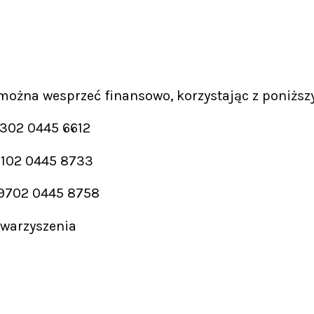
 można wesprzeć finansowo, korzystając z poniższ
9302 0445 6612
9102 0445 8733
 9702 0445 8758
owarzyszenia