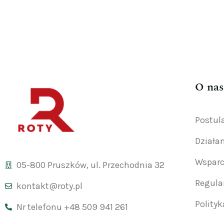
O nas
Postul
Działa
Wsparc
05-800 Pruszków, ul. Przechodnia 32
Regul
kontakt@roty.pl
Polity
Nr telefonu +48 509 941 261