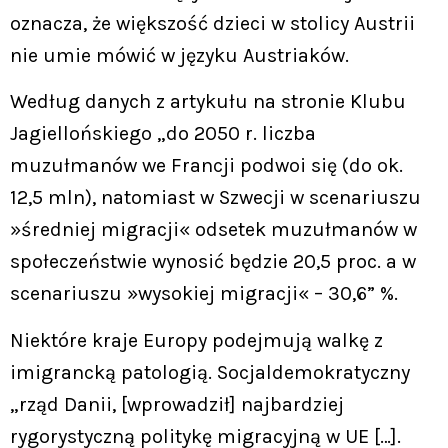
oznacza, że większość dzieci w stolicy Austrii
nie umie mówić w języku Austriaków.
Według danych z artykułu na stronie Klubu
Jagiellońskiego „do 2050 r. liczba
muzułmanów we Francji podwoi się (do ok.
12,5 mln), natomiast w Szwecji w scenariuszu
»średniej migracji« odsetek muzułmanów w
społeczeństwie wynosić będzie 20,5 proc. a w
scenariuszu »wysokiej migracji« – 30,6” %.
Niektóre kraje Europy podejmują walkę z
imigrancką patologią. Socjaldemokratyczny
„rząd Danii, [wprowadził] najbardziej
rygorystyczną politykę migracyjną w UE […].