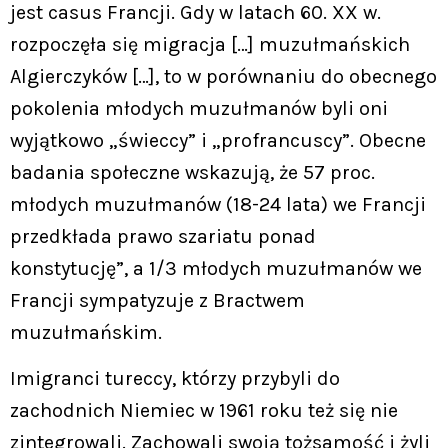
jest casus Francji. Gdy w latach 60. XX w.
rozpoczęła się migracja […] muzułmańskich
Algierczyków […], to w porównaniu do obecnego
pokolenia młodych muzułmanów byli oni
wyjątkowo „świeccy” i „profrancuscy”. Obecne
badania społeczne wskazują, że 57 proc.
młodych muzułmanów (18-24 lata) we Francji
przedkłada prawo szariatu ponad
konstytucję”, a 1/3 młodych muzułmanów we
Francji sympatyzuje z Bractwem
muzułmańskim.
Imigranci tureccy, którzy przybyli do
zachodnich Niemiec w 1961 roku też się nie
zintegrowali. Zachowali swoją tożsamość i żyli