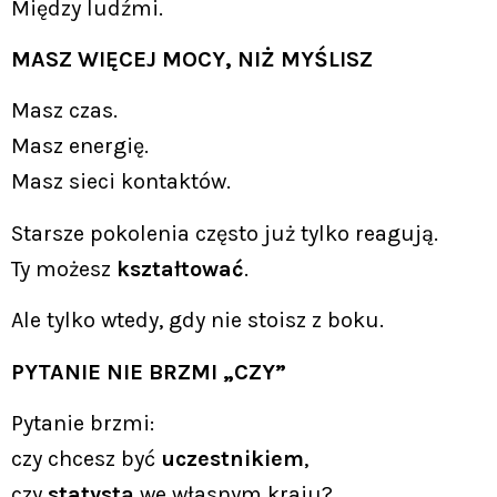
Między ludźmi.
MASZ WIĘCEJ MOCY, NIŻ MYŚLISZ
Masz czas.
Masz energię.
Masz sieci kontaktów.
Starsze pokolenia często już tylko reagują.
Ty możesz
kształtować
.
Ale tylko wtedy, gdy nie stoisz z boku.
PYTANIE NIE BRZMI „CZY”
Pytanie brzmi:
czy chcesz być
uczestnikiem
,
czy
statystą
we własnym kraju?