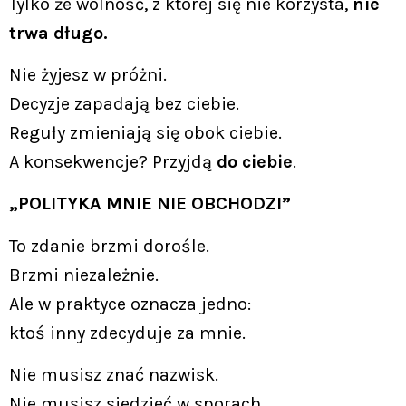
Tylko że wolność, z której się nie korzysta,
nie
trwa długo.
Nie żyjesz w próżni.
Decyzje zapadają bez ciebie.
Reguły zmieniają się obok ciebie.
A konsekwencje? Przyjdą
do ciebie
.
„POLITYKA MNIE NIE OBCHODZI”
To zdanie brzmi dorośle.
Brzmi niezależnie.
Ale w praktyce oznacza jedno:
ktoś inny zdecyduje za mnie.
Nie musisz znać nazwisk.
Nie musisz siedzieć w sporach.