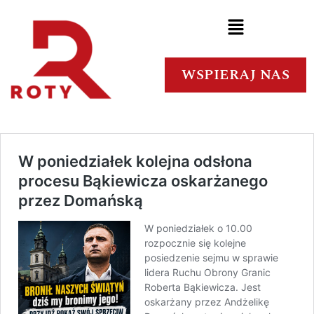
WSPIERAJ NAS
W poniedziałek kolejna odsłona
procesu Bąkiewicza oskarżanego
przez Domańską
W poniedziałek o 10.00
rozpocznie się kolejne
posiedzenie sejmu w sprawie
lidera Ruchu Obrony Granic
Roberta Bąkiewicza. Jest
oskarżany przez Andżelikę