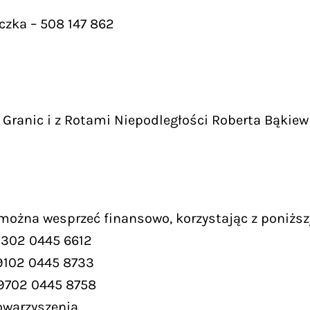
czka – 508 147 862
Granic i z Rotami Niepodległości Roberta Bąkiew
 można wesprzeć finansowo, korzystając z poniższ
9302 0445 6612
9102 0445 8733
 9702 0445 8758
owarzyszenia