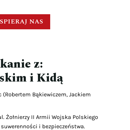
SPIERAJ NAS
kanie z:
skim i Kidą
ic (Robertem Bąkiewiczem, Jackiem
l. Żołnierzy II Armii Wojska Polskiego
j suwerenności i bezpieczeństwa.