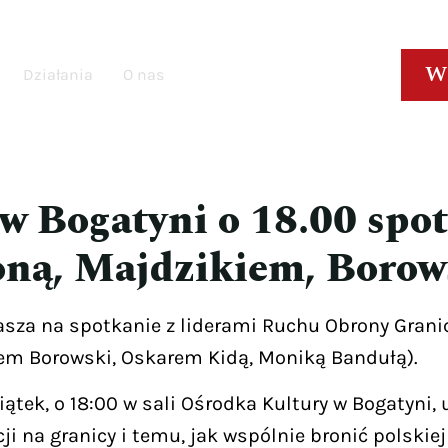
W
Działania
O nas
 w Bogatyni o 18.00 spot
ną, Majdzikiem, Borow
rasza na spotkanie z liderami Ruchu Obrony Gran
m Borowski, Oskarem Kidą, Moniką Bandułą).
iątek, o 18:00 w sali Ośrodka Kultury w Bogatyni, u
ji na granicy i temu, jak wspólnie bronić polskie