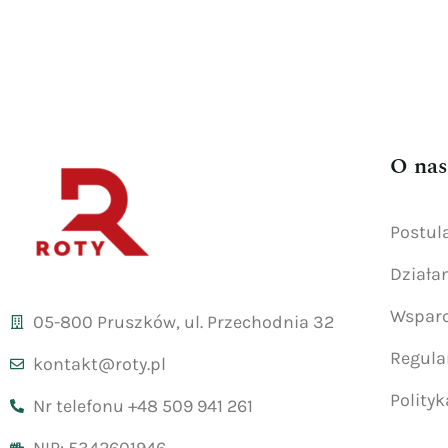
O nas
Postul
Działa
Wsparc
05-800 Pruszków, ul. Przechodnia 32
Regul
kontakt@roty.pl
Polity
Nr telefonu +48 509 941 261