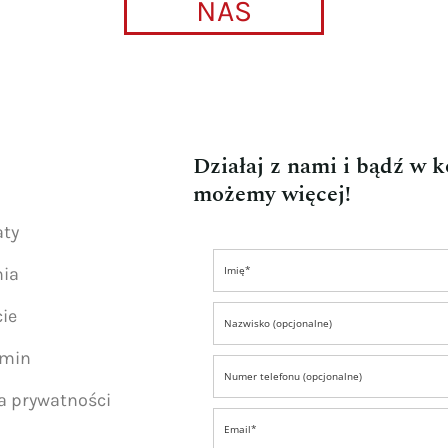
NAS
Działaj z nami i bądź w 
możemy więcej!
aty
nia
ie
amin
ka prywatności