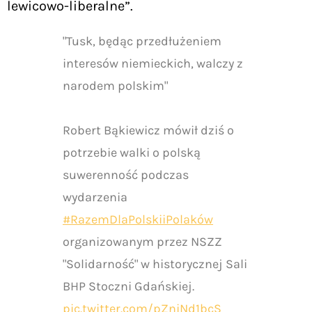
lewicowo-liberalne”.
"Tusk, będąc przedłużeniem
interesów niemieckich, walczy z
narodem polskim"
Robert Bąkiewicz mówił dziś o
potrzebie walki o polską
suwerenność podczas
wydarzenia
#RazemDlaPolskiiPolaków
organizowanym przez NSZZ
"Solidarność" w historycznej Sali
BHP Stoczni Gdańskiej.
pic.twitter.com/pZniNd1bcS