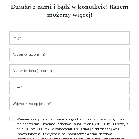
Działaj z nami i bądź w kontakcie! Razem
możemy więcej!
Wyrażam zgodę na otrzymywanie drogą elektroniczną na wskazany przeze
mnie adres email informacji handlowej w rozumieniu art. 10 ust. 1 ustawy z
dnia 18 lipca 2002 roku o świadczeniu usług drogą elektroniczną oraz
innych informacji i aktywności od Stowarzyszenia Straż Narodowa ul.
Jastrzębia 2, 05-400 Otwock i Stowarzyszenie Roty Marszu Niepodległości