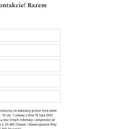
kontakcie! Razem
troniczną na wskazany przeze mnie adres
. 10 ust. 1 ustawy z dnia 18 lipca 2002
ą oraz innych informacji i aktywności od
a 2, 05-400 Otwock i Stowarzyszenie Roty
05-800 Pruszków