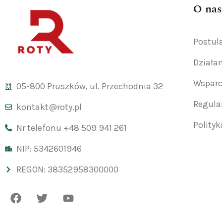
O nas
Postul
Działa
Wsparc
05-800 Pruszków, ul. Przechodnia 32
Regul
kontakt@roty.pl
Polity
Nr telefonu +48 509 941 261
NIP: 5342601946
REGON: 38352958300000