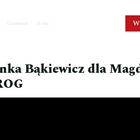
W
Działania
O nas
anka Bąkiewicz dla Mag
 ROG