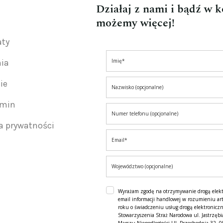
Działaj z nami i bądź w 
możemy więcej!
aty
nia
ie
amin
ka prywatności
Wyrażam zgodę na otrzymywanie drogą elek
email informacji handlowej w rozumieniu art
roku o świadczeniu usług drogą elektroniczn
Stowarzyszenia Straż Narodowa ul. Jastrzębi
Marszu Niepodległości Ul. Przechodnia 32, 