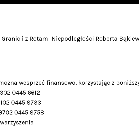
Granic i z Rotami Niepodległości Roberta Bąkiew
 można wesprzeć finansowo, korzystając z poniższ
9302 0445 6612
9102 0445 8733
 9702 0445 8758
owarzyszenia