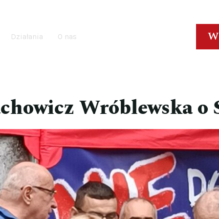
W
Działania
O nas
Jachowicz Wróblewska o