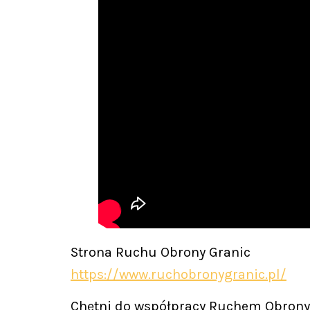
Strona Ruchu Obrony Granic
https://www.ruchobronygranic.pl/
Chętni do współpracy Ruchem Obrony 