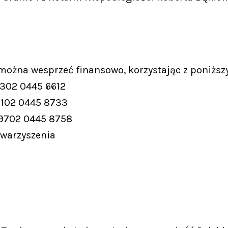
 można wesprzeć finansowo, korzystając z poniższ
9302 0445 6612
9102 0445 8733
 9702 0445 8758
owarzyszenia