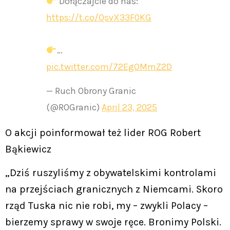
Dołączajcie do nas:
https://t.co/QsvX33F0KG
…
pic.twitter.com/72EgOMmZ2D
— Ruch Obrony Granic
(@ROGranic)
April 23, 2025
O akcji poinformował też lider ROG Robert
Bąkiewicz
„Dziś ruszyliśmy z obywatelskimi kontrolami
na przejściach granicznych z Niemcami. Skoro
rząd Tuska nic nie robi, my – zwykli Polacy –
bierzemy sprawy w swoje ręce. Bronimy Polski.