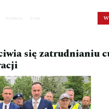
W
Działania
O nas
iwia się zatrudnianiu 
acji