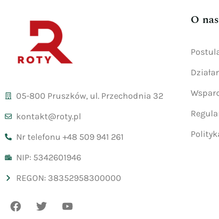
O nas
Postul
Działa
Wsparc
05-800 Pruszków, ul. Przechodnia 32
Regul
kontakt@roty.pl
Polity
Nr telefonu +48 509 941 261
NIP: 5342601946
REGON: 38352958300000