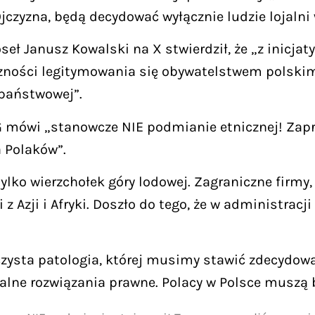
jczyzna, będą decydować wyłącznie ludzie lojalni 
eł Janusz Kowalski na X stwierdził, że „z inicja
zności legitymowania się obywatelstwem polskim 
 państwowej”.
OG mówi „stanowcze NIE podmianie etnicznej! Zap
a Polaków”.
lko wierzchołek góry lodowej. Zagraniczne firmy, 
z Azji i Afryki. Doszło do tego, że w administra
t czysta patologia, której musimy stawić zdecydo
alne rozwiązania prawne. Polacy w Polsce muszą b