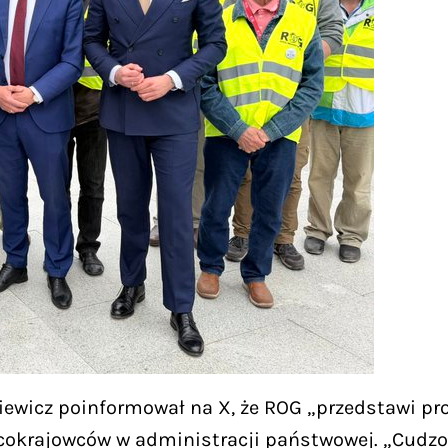
iewicz poinformował na X, że ROG „przedstawi pro
bcokrajowców w administracji państwowej. „Cud