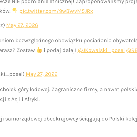
ze NIE podmianie etnicznej! Zaproponowaliśmy projek
aków.
pic.twitter.com/9wBWvM5JRx
cz)
May 27, 2026
eniem bezwzględnego obowiązku posiadania obywatelst
ierasz? Zostaw
i podaj dalej!
@JKowalski_posel
@RB
ki_posel)
May 27, 2026
chołek góry lodowej. Zagraniczne firmy, a nawet polskie
 z Azji i Afryki.
cji samorządowej obcokrajowcy ściągają do Polski kol