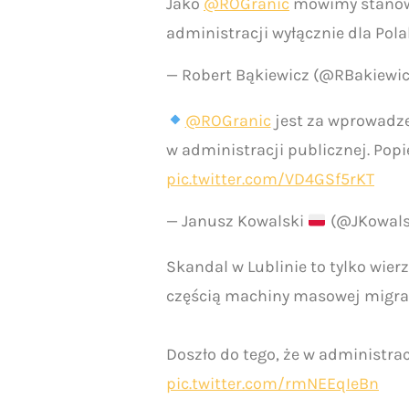
Jako
@ROGranic
mówimy stanowc
administracji wyłącznie dla Pol
— Robert Bąkiewicz (@RBakiewi
@ROGranic
jest za wprowadz
w administracji publicznej. Pop
pic.twitter.com/VD4GSf5rKT
— Janusz Kowalski
(@JKowals
Skandal w Lublinie to tylko wierz
częścią machiny masowej migracji
Doszło do tego, że w administra
pic.twitter.com/rmNEEqIeBn