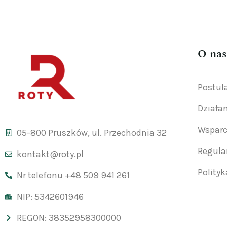
O nas
Postul
Działa
Wsparc
05-800 Pruszków, ul. Przechodnia 32
Regul
kontakt@roty.pl
Polity
Nr telefonu +48 509 941 261
NIP: 5342601946
REGON: 38352958300000