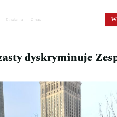
W
Działania
O nas
zasty dyskryminuje Zes