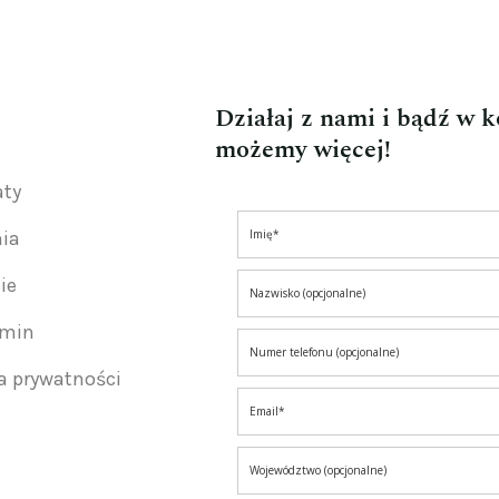
Działaj z nami i bądź w 
możemy więcej!
aty
nia
ie
amin
ka prywatności