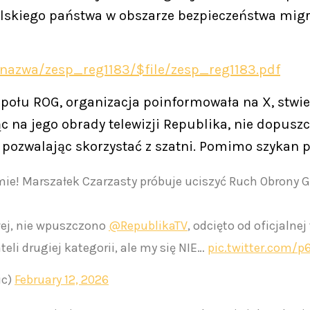
olskiego państwa w obszarze bezpieczeństwa migr
f/nazwa/zesp_reg1183/$file/zesp_reg1183.pdf
ołu ROG, organizacja poinformowała na X, stwier
 na jego obrady telewizji Republika, nie dopuszc
 pozwalając skorzystać z szatni. Pomimo szykan p
ie! Marszałek Czarzasty próbuje uciszyć Ruch Obrony G
ej, nie wpuszczono
@RepublikaTV
, odcięto od oficjaln
teli drugiej kategorii, ale my się NIE…
pic.twitter.com/
ic)
February 12, 2026