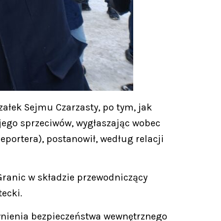
łek Sejmu Czarzasty, po tym, jak
jego sprzeciwów, wygłaszając wobec
reportera), postanowił, według relacji
Granic w składzie przewodniczący
ecki.
ewnienia bezpieczeństwa wewnętrznego