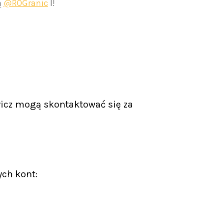
ą
@ROGranic
l!
icz mogą skontaktować się za
ych kont: