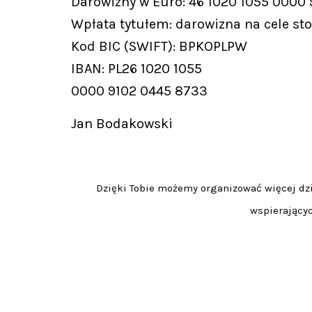
Darowizny w Euro: 46 1020 1055 0000
Wpłata tytułem: darowizna na cele st
Kod BIC (SWIFT): BPKOPLPW
IBAN: PL26 1020 1055
0000 9102 0445 8733
Jan Bodakowski
Dzięki Tobie możemy organizować więcej dzia
wspierającyc