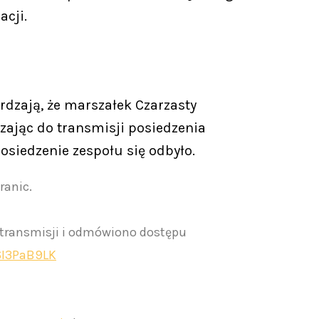
acji.
dzają, że marszałek Czarzasty
zając do transmisji posiedzenia
osiedzenie zespołu się odbyło.
ranic.
ej transmisji i odmówiono dostępu
p6I3PaB9LK