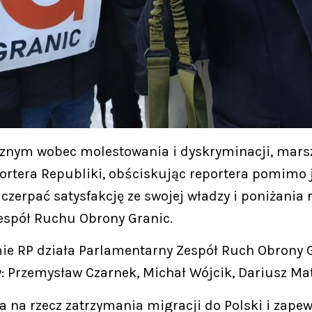
nym wobec molestowania i dyskryminacji, marsza
ortera Republiki, obściskując reportera pomimo 
 czerpać satysfakcję ze swojej władzy i poniżania 
spół Ruchu Obrony Granic.
ie RP działa Parlamentarny Zespół Ruch Obrony 
: Przemysław Czarnek, Michał Wójcik, Dariusz Mat
a na rzecz zatrzymania migracji do Polski i zap