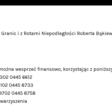
Granic i z Rotami Niepodległości Roberta Bąkiew
 można wesprzeć finansowo, korzystając z poniższ
9302 0445 6612
9102 0445 8733
 9702 0445 8758
owarzyszenia