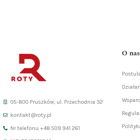
O nas
Postul
Działa
Wsparc
05-800 Pruszków, ul. Przechodnia 32
Regul
kontakt@roty.pl
Polity
Nr telefonu +48 509 941 261