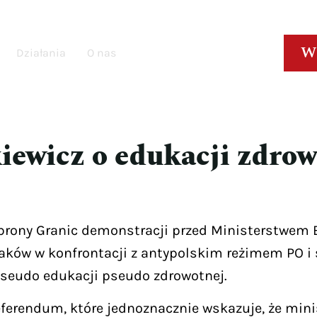
W
Działania
O nas
iewicz o edukacji zdrow
brony Granic demonstracji przed Ministerstwem E
aków w konfrontacji z antypolskim reżimem PO i s
pseudo edukacji pseudo zdrowotnej.
eferendum, które jednoznacznie wskazuje, że min