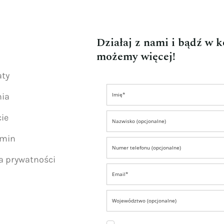
Działaj z nami i bądź w 
możemy więcej!
aty
nia
ie
amin
ka prywatności