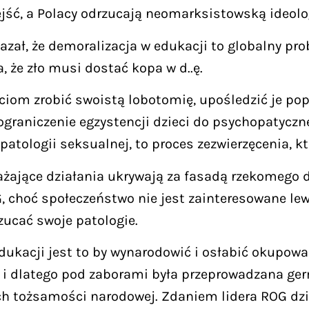
ść, a Polacy odrzucają neomarksistowską ideolog
ał, że demoralizacja w edukacji to globalny prob
a, że zło musi dostać kopa w d..ę.
eciom zrobić swoistą lobotomię, upośledzić je pop
G ograniczenie egzystencji dzieci do psychopatyc
 patologii seksualnej, to proces zezwierzęcenia, 
odrażające działania ukrywają za fasadą rzekomeg
G, choć społeczeństwo nie jest zainteresowane le
rzucać swoje patologie.
dukacji jest to by wynarodowić i osłabić okupowa
, i dlatego pod zaborami była przeprowadzana germ
h tożsamości narodowej. Zdaniem lidera ROG dzieje