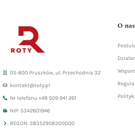
O nas
Postul
Działa
Wsparc
05-800 Pruszków, ul. Przechodnia 32
Regul
kontakt@roty.pl
Polity
Nr telefonu +48 509 941 261
NIP: 5342601946
REGON: 38352958300000