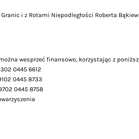
Granic i z Rotami Niepodległości Roberta Bąkiew
 można wesprzeć finansowo, korzystając z poniższ
9302 0445 6612
9102 0445 8733
 9702 0445 8758
owarzyszenia