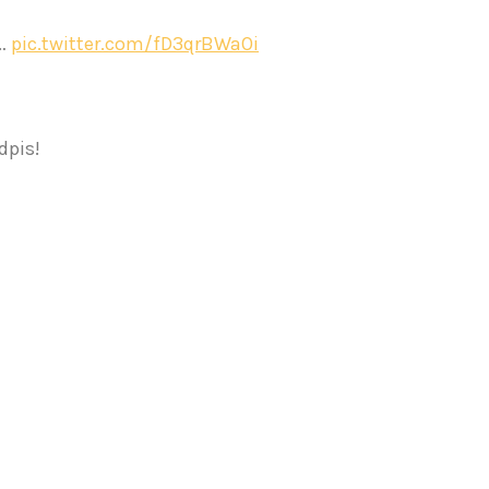
ą…
pic.twitter.com/fD3qrBWaOi
dpis!