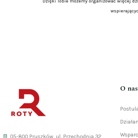
Dzięki Tobie możemy organizować więcej dzia
wspierającyc
O nas
Postul
Działa
Wsparc
05-800 Pruszków, ul. Przechodnia 32