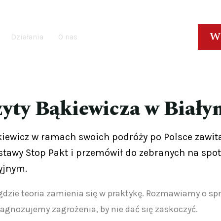
W
Działania
O nas
izyty Bąkiewicza w Biał
iewicz w ramach swoich podróży po Polsce zawitał
awy Stop Pakt i przemówił do zebranych na spotka
yjnym.
 gdzie teoria zamienia się w praktykę. Rozmawiamy o s
iagnozujemy zagrożenia, by nie dać się zaskoczyć.