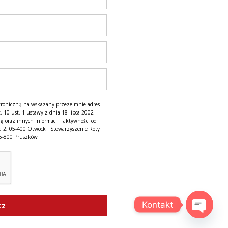
troniczną na wskazany przeze mnie adres
. 10 ust. 1 ustawy z dnia 18 lipca 2002
ą oraz innych informacji i aktywności od
a 2, 05-400 Otwock i Stowarzyszenie Roty
05-800 Pruszków
Kontakt
cz
OPEN C