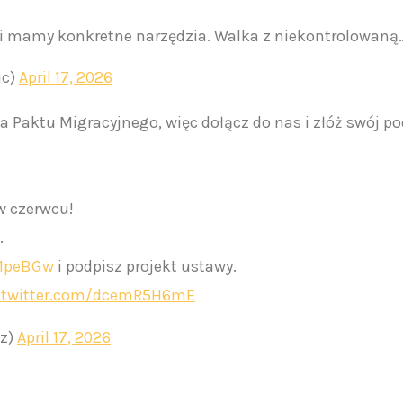
i mamy konkretne narzędzia. Walka z niekontrolowan
ic)
April 17, 2026
 Paktu Migracyjnego, więc dołącz do nas i złóż swój po
w czerwcu!
.
n1peBGw
i podpisz projekt ustawy.
c.twitter.com/dcemR5H6mE
cz)
April 17, 2026