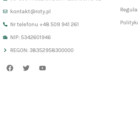
Regul
kontakt@roty.pl
Polity
Nr telefonu +48 509 941 261
NIP: 5342601946
REGON: 38352958300000