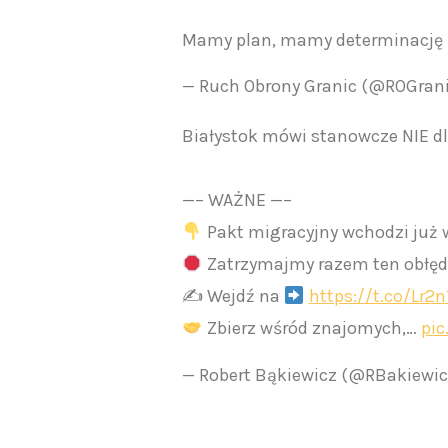
Mamy plan, mamy determinację 
— Ruch Obrony Granic (@ROGran
Białystok mówi stanowcze NIE dla
—– WAŻNE —–
Pakt migracyjny wchodzi już 
Zatrzymajmy razem ten obłęd
✍
Wejdź na
https://t.co/Lr2
Zbierz wśród znajomych,…
pi
— Robert Bąkiewicz (@RBakiewi