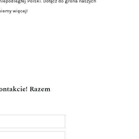
niepodległej Polski. Dołącz do grona naszych
niemy więcej!
kontakcie! Razem