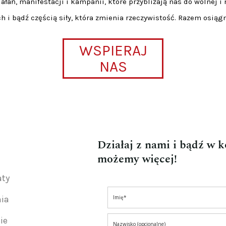
łań, manifestacji i kampanii, które przybliżają nas do wolnej i 
h i bądź częścią siły, która zmienia rzeczywistość. Razem osiąg
WSPIERAJ
NAS
Działaj z nami i bądź w 
możemy więcej!
aty
nia
ie