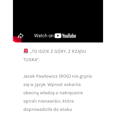
„TO IDZIE Z GÓRY. Z RZĄDU
TUSKA”.
Jacek Pawłowicz (ROG) nie gryzie
się w język. Wprost oskarża
obecną władzę o nakręcanie
spirali nienawiści, która
doprowadziła do ataku