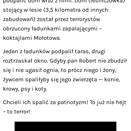
podpalić dom wraz z nimi. Dom (leśniczówka)
stojący w lesie (3,5 kilometra od innych
zabudowań) został przez terrorystów
obrzucony ładunkami zapalającymi –
koktajlami Mołotowa.
Jeden z ładunków podpalił taras, drugi
roztrzaskał okno. Gdyby pan Robert nie zbudził
się i nie ugasił ognia, to prócz niego i żony,
żywcem spaliłyby się jego zwierzęta — konie,
krowy, psy i koty.
Chcieli ich spalić za patriotyzm! To już nie hejt
– to terror!