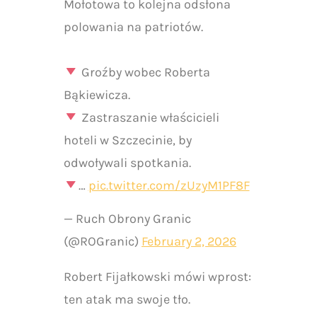
Mołotowa to kolejna odsłona
polowania na patriotów.
Groźby wobec Roberta
Bąkiewicza.
Zastraszanie właścicieli
hoteli w Szczecinie, by
odwoływali spotkania.
…
pic.twitter.com/zUzyM1PF8F
— Ruch Obrony Granic
(@ROGranic)
February 2, 2026
Robert Fijałkowski mówi wprost:
ten atak ma swoje tło.