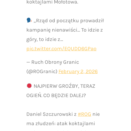
koktajlami Mołotowa.
„Rząd od początku prowadził
kampanię nienawiści… To idzie z
góry, to idzie z…
pic.twitter.com/EQUDD6GPao
— Ruch Obrony Granic
(@ROGranic)
February 2, 2026
NAJPIERW GROŹBY, TERAZ
OGIEŃ. CO BĘDZIE DALEJ?
Daniel Szczurowski z
#ROG
nie
ma złudzeń: atak koktajlami