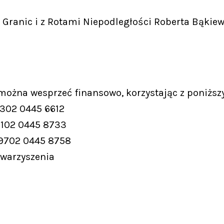
Granic i z Rotami Niepodległości Roberta Bąkiew
 można wesprzeć finansowo, korzystając z poniższ
9302 0445 6612
9102 0445 8733
 9702 0445 8758
owarzyszenia