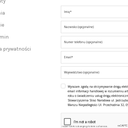
aty
nia
ie
amin
ka prywatności
Wyrażam zgodę na otrzymywanie drogą elek
email informacji handlowej w rozumieniu art
roku o świadczeniu usług drogą elektroniczn
Stowarzyszenia Straż Narodowa ul. Jastrzębi
Marszu Niepodległości Ul. Przechodnia 32, 