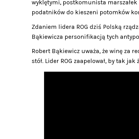
wyklętymi, postkomunista marszałek S
podatników do kieszeni potomków k
Zdaniem lidera ROG dziś Polską rządzą
Bąkiewicza personifikacją tych antypols
Robert Bąkiewicz uważa, że winę za 
stół. Lider ROG zaapelował, by tak jak 