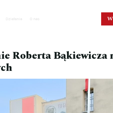
W
Działania
O nas
ie Roberta Bąkiewicza 
ych