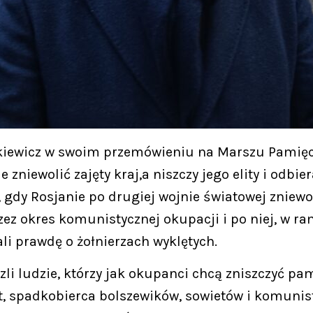
kiewicz w swoim przemówieniu na Marszu Pamięc
e zniewolić zajęty kraj,a niszczy jego elity i od
 gdy Rosjanie po drugiej wojnie światowej zniewoli
z okres komunistycznej okupacji i po niej, w ra
i prawdę o żołnierzach wyklętych.
li ludzie, którzy jak okupanci chcą zniszczyć pam
st, spadkobierca bolszewików, sowietów i komunist