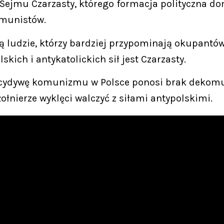
ejmu Czarzasty, którego formacja polityczna dom
omunistów.
 ludzie, którzy bardziej przypominają okupantów 
kich i antykatolickich sił jest Czarzasty.
recydywę komunizmu w Polsce ponosi brak dekomun
żołnierze wyklęci walczyć z siłami antypolskimi.