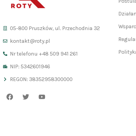
Postul
Działa
Wsparc
05-800 Pruszków, ul. Przechodnia 32
Regul
kontakt@roty.pl
Polity
Nr telefonu +48 509 941 261
NIP: 5342601946
REGON: 38352958300000