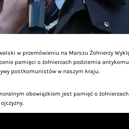
walski w przemówieniu na Marszu Żołnierzy Wykl
cenie pamięci o żołnierzach podziemia antykomu
dywy postkomunistów w naszym kraju.
moralnym obowiązkiem jest pamięć o żołnierzach
ojczyzny.