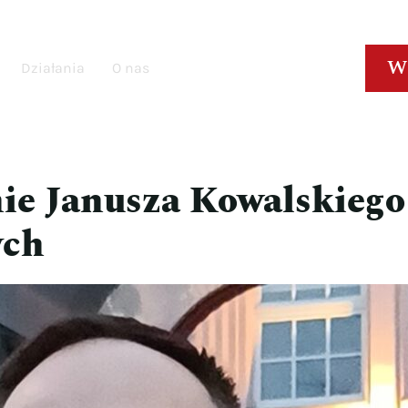
W
Działania
O nas
ie Janusza Kowalskiego
ych