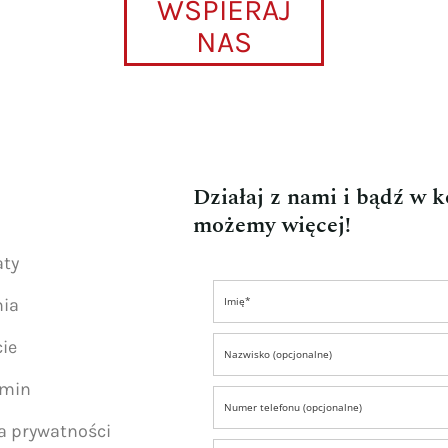
WSPIERAJ
NAS
Działaj z nami i bądź w 
możemy więcej!
aty
nia
ie
amin
ka prywatności