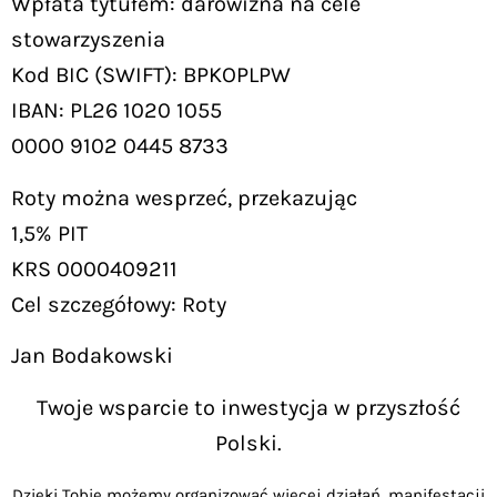
Wpłata tytułem: darowizna na cele
stowarzyszenia
Kod BIC (SWIFT): BPKOPLPW
IBAN: PL26 1020 1055
0000 9102 0445 8733
Roty można wesprzeć, przekazując
1,5% PIT
KRS 0000409211
Cel szczegółowy: Roty
Jan Bodakowski
Twoje wsparcie to inwestycja w przyszłość
Polski.
Dzięki Tobie możemy organizować więcej działań, manifestacji