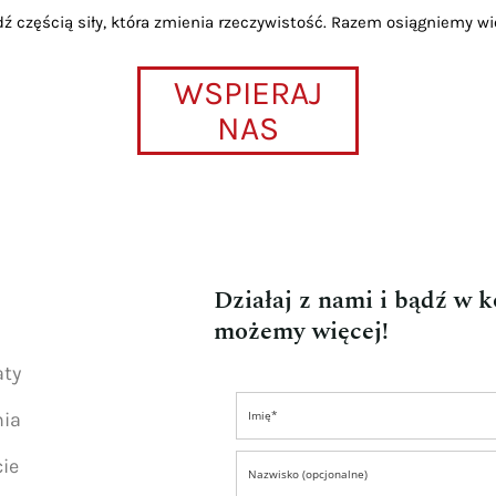
dź częścią siły, która zmienia rzeczywistość. Razem osiągniemy wi
WSPIERAJ
NAS
Działaj z nami i bądź w 
możemy więcej!
aty
nia
ie