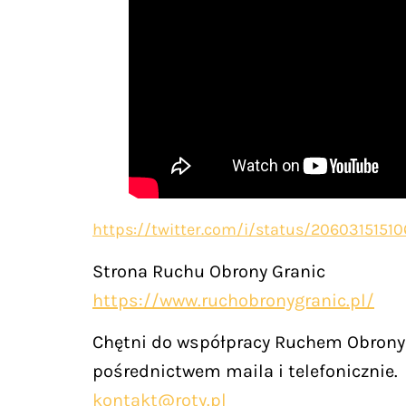
https://twitter.com/i/status/2060315151
Strona Ruchu Obrony Granic
https://www.ruchobronygranic.pl/
Chętni do współpracy Ruchem Obrony 
pośrednictwem maila i telefonicznie.
kontakt@roty.pl