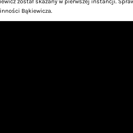
iewicz został skazany w pierwszej instancji. Sp
inności Bąkiewicza.