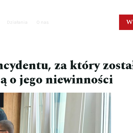
W
Działania
O nas
ncydentu, za który zosta
ą o jego niewinności