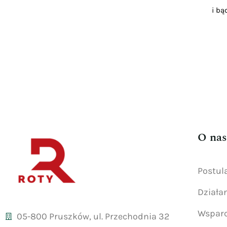
i bą
O nas
Postul
Działa
Wsparc
05-800 Pruszków, ul. Przechodnia 32