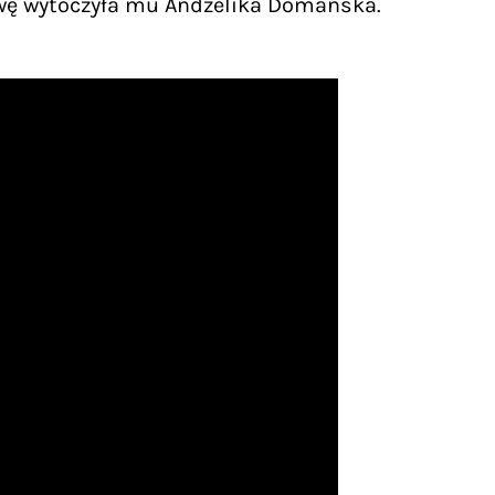
rawę wytoczyła mu Andżelika Domańska.