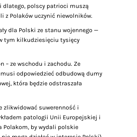
 dlatego, polscy patrioci muszą
li z Polaków uczynić niewolników.
ły dla Polski ze stanu wojennego —
tym kilkudziesięciu tysięcy
on – ze wschodu i zachodu. Ze
ska musi odpowiedzieć odbudową dumy
wej, która będzie odstraszała
hce zlikwidować suwerenność i
ykładem patologii Unii Europejskiej i
ła Polakom, by wydali polskie
nie mogą działać w interesie Polski).