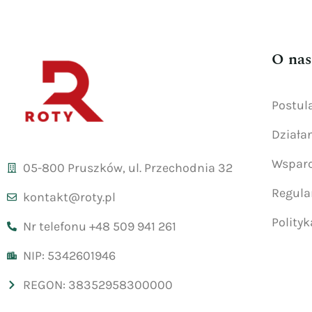
O nas
Postul
Działa
Wsparc
05-800 Pruszków, ul. Przechodnia 32
Regul
kontakt@roty.pl
Polity
Nr telefonu +48 509 941 261
NIP: 5342601946
REGON: 38352958300000