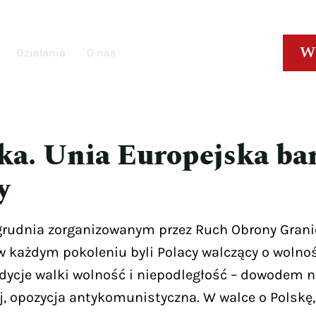
W
Działania
O nas
ka. Unia Europejska ba
y
grudnia zorganizowanym przez Ruch Obrony Granic
 w każdym pokoleniu byli Polacy walczący o wolno
ycje walki wolność i niepodległość – dowodem n
j, opozycja antykomunistyczna. W walce o Polskę,