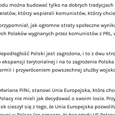
odu można budować tylko na dobrych tradycjach i
ratów, którzy wspierali komunistów, którzy chcie
rzypomniał, jak ogromne straty społeczne wynika
h Polaków wygnanych przez komunistów z PRL, w 
iepodległość Polski jest zagrożona, i to z dwu str
 ekspansji terytorialnej i na to zagrożenie Pol
 armii i przywróceniem powszechnej służby wojsko
i Mariana Piłki, stanowi Unia Europejska, która c
Polacy nie mieli jak decydować o swoim losie. Prz
Tusk cieszył się z tego, że Unia Europejska pozwoli
ej w Polsce (co oznacza, że bez zgody UE Polacy 