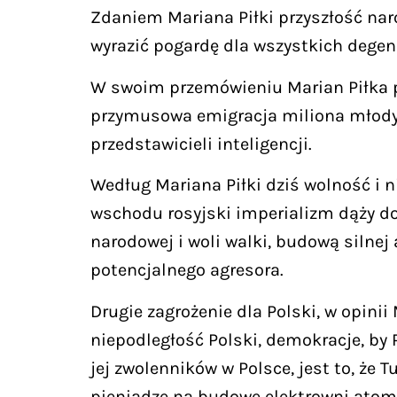
Zdaniem Mariana Piłki przyszłość nar
wyrazić pogardę dla wszystkich degene
W swoim przemówieniu Marian Piłka p
przymusowa emigracja miliona młodyc
przedstawicieli inteligencji.
Według Mariana Piłki dziś wolność i n
wschodu rosyjski imperializm dąży do
narodowej i woli walki, budową silnej
potencjalnego agresora.
Drugie zagrożenie dla Polski, w opini
niepodległość Polski, demokracje, by 
jej zwolenników w Polsce, jest to, że 
pieniądze na budowę elektrowni atomow