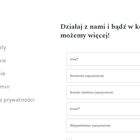
Działaj z nami i bądź w 
możemy więcej!
aty
nia
ie
amin
ka prywatności