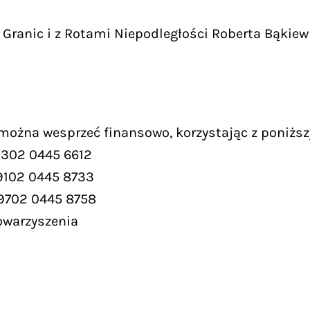
Granic i z Rotami Niepodległości Roberta Bąkiew
 można wesprzeć finansowo, korzystając z poniższ
9302 0445 6612
9102 0445 8733
 9702 0445 8758
owarzyszenia