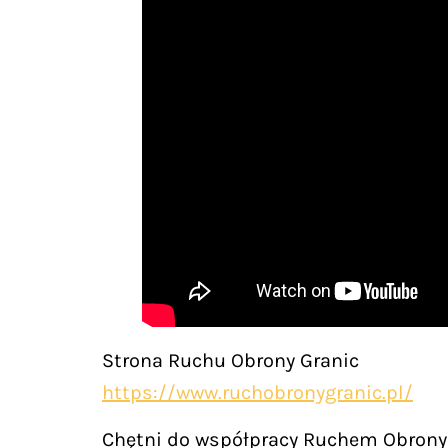
Strona Ruchu Obrony Granic
https://www.ruchobronygranic.pl/
Chętni do współpracy Ruchem Obrony 