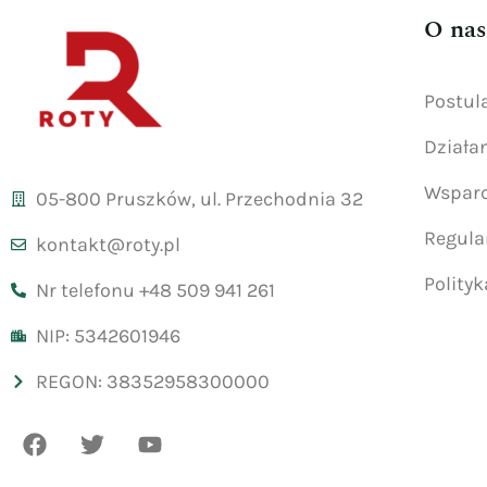
O nas
Postul
Działa
Wsparc
05-800 Pruszków, ul. Przechodnia 32
Regul
kontakt@roty.pl
Polity
Nr telefonu +48 509 941 261
NIP: 5342601946
REGON: 38352958300000