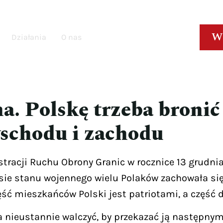
W
Działania
O nas
a. Polskę trzeba bronić
wschodu i zachodu
acji Ruchu Obrony Granic w rocznice 13 grudnia
sie stanu wojennego wielu Polaków zachowała się 
ęść mieszkańców Polski jest patriotami, a część d
a nieustannie walczyć, by przekazać ją następnym