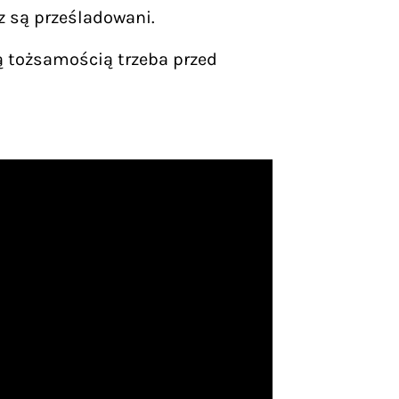
cz są prześladowani.
wą tożsamością trzeba przed