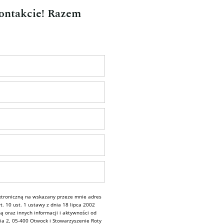
kontakcie! Razem
troniczną na wskazany przeze mnie adres
. 10 ust. 1 ustawy z dnia 18 lipca 2002
ą oraz innych informacji i aktywności od
ia 2, 05-400 Otwock i Stowarzyszenie Roty