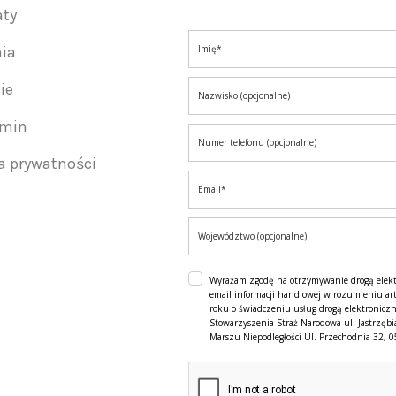
aty
nia
ie
amin
ka prywatności
Wyrażam zgodę na otrzymywanie drogą elek
email informacji handlowej w rozumieniu art
roku o świadczeniu usług drogą elektroniczn
Stowarzyszenia Straż Narodowa ul. Jastrzębi
Marszu Niepodległości Ul. Przechodnia 32, 