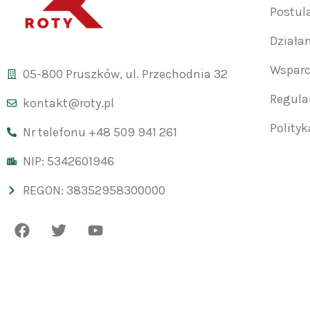
Postul
Działa
Wsparc
05-800 Pruszków, ul. Przechodnia 32
Regul
kontakt@roty.pl
Polity
Nr telefonu +48 509 941 261
NIP: 5342601946
REGON: 38352958300000