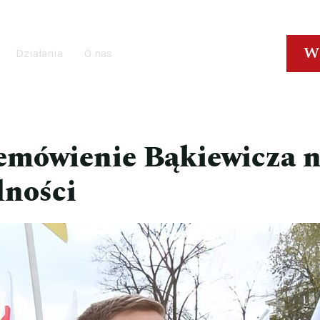
W
Działania
O nas
emówienie Bąkiewicza n
dności