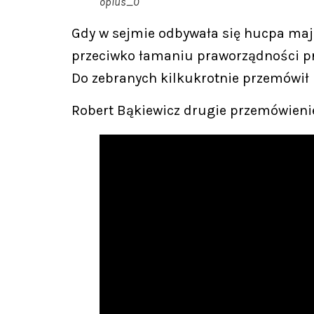
oplus_0
Gdy w sejmie odbywała się hucpa maj
przeciwko łamaniu praworządności pr
Do zebranych kilkukrotnie przemówił 
Robert Bąkiewicz drugie przemówieni