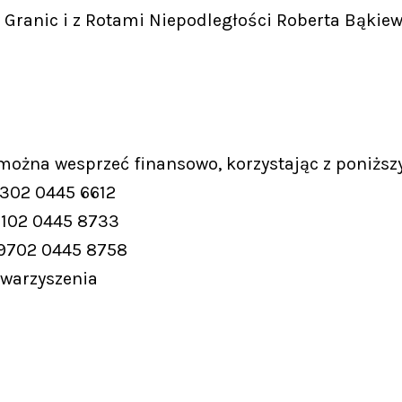
Granic i z Rotami Niepodległości Roberta Bąkiew
 można wesprzeć finansowo, korzystając z poniższ
9302 0445 6612
9102 0445 8733
 9702 0445 8758
owarzyszenia