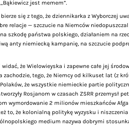
 „Bąkiewicz jest memem”.
bierze się z tego, że dziennikarka z Wyborczej u
e relacje — szczucie na Niemców niedopuszczalne
na szkodę państwa polskiego, działaniem na rzecz
liwą anty niemiecką kampanię, na szczucie podpr
widać, że Wielowieyska i zapewne całe jej środow
na zachodzie, tego, że Niemcy od kilkuset lat (z 
i Polaków, że wszystkie niemieckie partie politycz
stworzyły Rosjanom w czasach ZSRR przemysł petr
om wymordowanie 2 milionów mieszkańców Afgani
 to, że kolonialną politykę wyzysku i niszczenia
ogólnopolskiego medium nazywa dobrymi stosunk