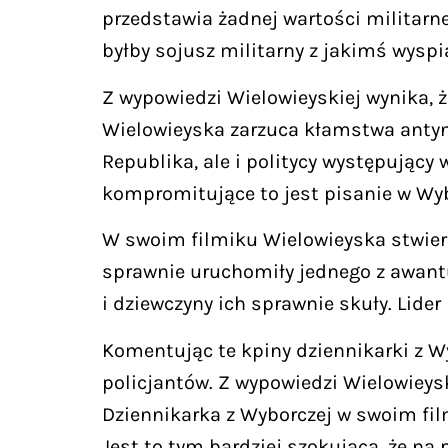
przedstawia żadnej wartości militarne
byłby sojusz militarny z jakimś wyspi
Z wypowiedzi Wielowieyskiej wynika, że
Wielowieyska zarzuca kłamstwa antyni
Republika, ale i politycy występujący
kompromitujące to jest pisanie w Wy
W swoim filmiku Wielowieyska stwierdzi
sprawnie uruchomiły jednego z awantu
i dziewczyny ich sprawnie skuły. Lider
Komentując te kpiny dziennikarki z Wy
policjantów. Z wypowiedzi Wielowieysk
Dziennikarka z Wyborczej w swoim fil
Jest to tym bardziej szokująca, że na 