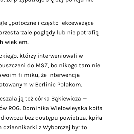
gle „potoczne i często lekceważące
rzestarzałe poglądy lub nie potrafią
ch wiekiem.
kiego, którzy interweniowali w
wpuszczeni do MSZ, bo nikogo tam nie
swoim filmiku, że interwencja
katowanym w Berlinie Polakom.
eszała ją też córka Bąkiewicza —
tów ROG. Dominika Wielowieyska kpiła
adiowozu bez dostępu powietrza, kpiła
 dziennikarki z Wyborczej był to