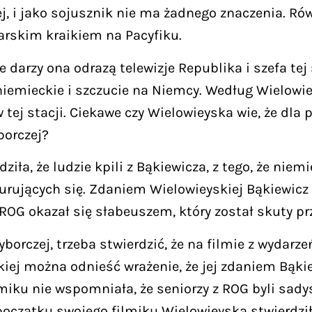
j, i jako sojusznik nie ma żadnego znaczenia. R
arskim kraikiem na Pacyfiku.
 darzy ona odrazą telewizje Republika i szefa tej
emieckie i szczucie na Niemcy. Według Wielowiey
 w tej stacji. Ciekawe czy Wielowieyska wie, że dl
borczej?
ła, że ludzie kpili z Bąkiewicza, z tego, że niem
rujących się. Zdaniem Wielowieyskiej Bąkiewicz i
 ROG okazał się słabeuszem, który został skuty pr
borczej, trzeba stwierdzić, że na filmie z wydarz
iej można odnieść wrażenie, że jej zdaniem Bąkie
miku nie wspomniała, że seniorzy z ROG byli sady
początku swojego filmiku Wielowieyska stwierdziła,