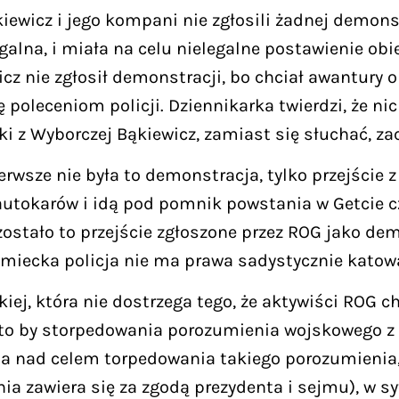
ewicz i jego kompani nie zgłosili żadnej demonst
alna, i miała na celu nielegalne postawienie obi
cz nie zgłosił demonstracji, bo chciał awantury o
 poleceniom policji. Dziennikarka twierdzi, że nic
ki z Wyborczej Bąkiewicz, zamiast się słuchać, zac
erwsze nie była to demonstracja, tylko przejści
 autokarów i idą pod pomnik powstania w Getcie 
 zostało to przejście zgłoszone przez ROG jako de
miecka policja nie ma prawa sadystycznie katować
kiej, która nie dostrzega tego, że aktywiści RO
 to by storpedowania porozumienia wojskowego 
ksja nad celem torpedowania takiego porozumienia
 zawiera się za zgodą prezydenta i sejmu), w sy