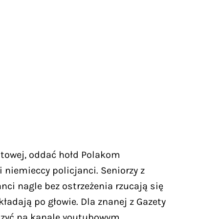
iatowej, oddać hołd Polakom
iemieccy policjanci. Seniorzy z
nci nagle bez ostrzeżenia rzucają się
kładają po głowie. Dla znanej z Gazety
aczyć na kanale youtubowym