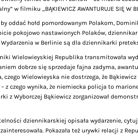
jalny” w filmiku „BĄKIEWICZ AWANTURUJE SIĘ W BE
a, by oddać hołd pomordowanym Polakom, Domini
bicie pokojowo nastawionych Polaków, dziennikark
Wydarzenia w Berlinie są dla dziennikarki pretek
niki Wielowieyskiej Republika transmitowała wyda
aniem dobrze się sprzedaje fajna zadyma, awantur
, czego Wielowieyska nie dostrzega, że Bąkiewicz 
 – z czego wynika, że niemiecka policja to marion
arki z Wyborczej Bąkiewicz zorganizował demonstr
ności dziennikarskiej opisała wydarzenie, cytują
zainteresowała. Pokazała też urywki relacji z Repu