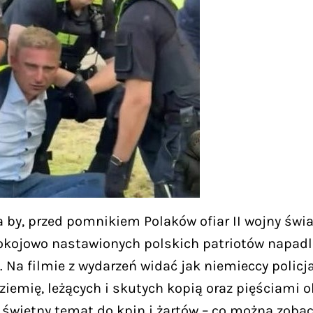
ina by, przed pomnikiem Polaków ofiar II wojny św
jowo nastawionych polskich patriotów napadli n
 Na filmie z wydarzeń widać jak niemieccy policja
ziemię, leżących i skutych kopią oraz pięściami o
o świetny temat do kpin i żartów – co można zob