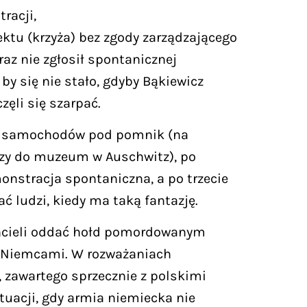
racji,
ektu (krzyża) bez zgody zarządzającego
raz nie zgłosił spontanicznej
 by się nie stało, gdyby Bąkiewicz
zęli się szarpać.
e z samochodów pod pomnik (na
czy do muzeum w Auschwitz), po
monstracja spontaniczna, a po trzecie
 ludzi, kiedy ma taką fantazję.
G chcieli oddać hołd pomordowanym
z Niemcami. W rozważaniach
, zawartego sprzecznie z polskimi
tuacji, gdy armia niemiecka nie