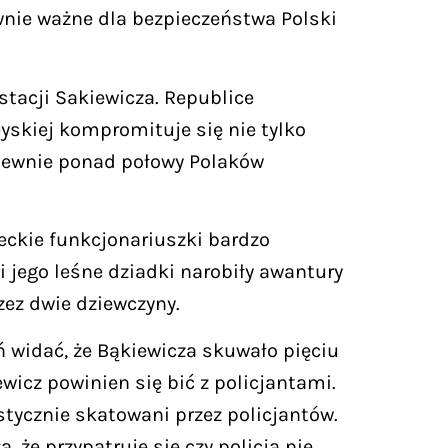
ównie ważne dla bezpieczeństwa Polski
 stacji Sakiewicza. Republice
skiej kompromituje się nie tylko
a pewnie ponad połowy Polaków
ieckie funkcjonariuszki bardzo
 jego leśne dziadki narobiły awantury
zez dwie dziewczyny.
eń widać, że Bąkiewicza skuwało pięciu
wicz powinien się bić z policjantami.
stycznie skatowani przez policjantów.
 że przypatruje się czy policja nie