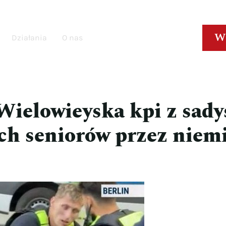
W
Działania
O nas
ielowieyska kpi z sady
ch seniorów przez niem