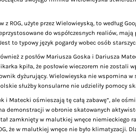
ów z ROG, użyte przez Wielowieyską, to według Goo
ieprzystosowane do współczesnych realiów, mają p
 Jest to typowy język pogardy wobec osób starszy
ównież z posłów Mariusza Goska i Dariusza Matec
karka kpiła, że posłowie wieczorem nie zostali 
cownik dyżurujący. Wielowieyska nie wspomina w 
olskie służby konsularne nie udzieliły pomocy s
k i Matecki ośmieszają tę całą zabawę”, ale ośmi
 na demonstracji w obronie skatowanych aktywis
ostał zamknięty w malutkiej wnęce niemieckiego r
G, że w malutkiej wnęce nie było klimatyzacji. Dla